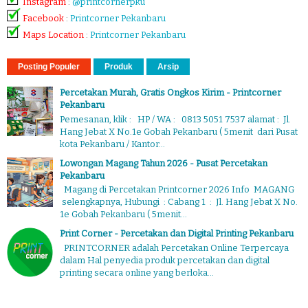
Instagram
:
@printcornerpku
Facebook
:
Printcorner Pekanbaru
Maps Location
:
Printcorner Pekanbaru
Posting Populer
Produk
Arsip
Percetakan Murah, Gratis Ongkos Kirim - Printcorner
Pekanbaru
Pemesanan, klik : HP / WA : 0813 5051 7537 alamat : Jl.
Hang Jebat X No.1e Gobah Pekanbaru ( 5menit dari Pusat
kota Pekanbaru / Kantor...
Lowongan Magang Tahun 2026 - Pusat Percetakan
Pekanbaru
Magang di Percetakan Printcorner 2026 Info MAGANG
selengkapnya, Hubungi : Cabang 1 : Jl. Hang Jebat X No.
1e Gobah Pekanbaru ( 5menit...
Print Corner - Percetakan dan Digital Printing Pekanbaru
PRINTCORNER adalah Percetakan Online Terpercaya
dalam Hal penyedia produk percetakan dan digital
printing secara online yang berloka...