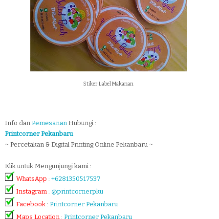
Stiker Label Makanan
Info dan
Pemesanan
Hubungi :
Printcorner Pekanbaru
~ Percetakan & Digital Printing Online Pekanbaru ~
Klik untuk Mengunjungi kami :
WhatsApp
:
+6281350517537
Instagram
:
@printcornerpku
Facebook
:
Printcorner Pekanbaru
Maps Location
:
Printcorner Pekanbaru