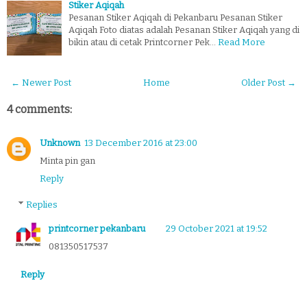
Stiker Aqiqah
Pesanan Stiker Aqiqah di Pekanbaru Pesanan Stiker
Aqiqah Foto diatas adalah Pesanan Stiker Aqiqah yang di
bikin atau di cetak Printcorner Pek…
Read More
← Newer Post
Home
Older Post →
4 comments:
Unknown
13 December 2016 at 23:00
Minta pin gan
Reply
Replies
printcorner pekanbaru
29 October 2021 at 19:52
081350517537
Reply