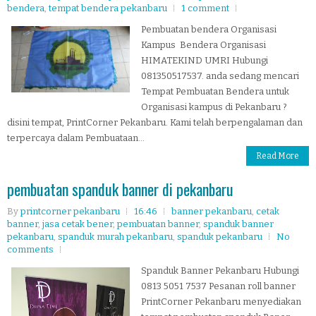
bendera
,
tempat bendera pekanbaru
1 comment
Pembuatan bendera Organisasi
Kampus Bendera Organisasi
HIMATEKIND UMRI Hubungi
081350517537. anda sedang mencari
Tempat Pembuatan Bendera untuk
Organisasi kampus di Pekanbaru ?
disini tempat, PrintCorner Pekanbaru. Kami telah berpengalaman dan
terpercaya dalam Pembuataan...
Read More
pembuatan spanduk banner di pekanbaru
By
printcorner pekanbaru
16:46
banner pekanbaru
,
cetak
banner
,
jasa cetak bener
,
pembuatan banner
,
spanduk banner
pekanbaru
,
spanduk murah pekanbaru
,
spanduk pekanbaru
No
comments
Spanduk Banner Pekanbaru Hubungi
0813 5051 7537 Pesanan roll banner
PrintCorner Pekanbaru menyediakan