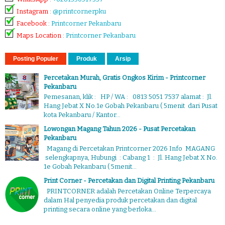
Instagram
:
@printcornerpku
Facebook
:
Printcorner Pekanbaru
Maps Location
:
Printcorner Pekanbaru
Posting Populer
Produk
Arsip
Percetakan Murah, Gratis Ongkos Kirim - Printcorner
Pekanbaru
Pemesanan, klik : HP / WA : 0813 5051 7537 alamat : Jl.
Hang Jebat X No.1e Gobah Pekanbaru ( 5menit dari Pusat
kota Pekanbaru / Kantor...
Lowongan Magang Tahun 2026 - Pusat Percetakan
Pekanbaru
Magang di Percetakan Printcorner 2026 Info MAGANG
selengkapnya, Hubungi : Cabang 1 : Jl. Hang Jebat X No.
1e Gobah Pekanbaru ( 5menit...
Print Corner - Percetakan dan Digital Printing Pekanbaru
PRINTCORNER adalah Percetakan Online Terpercaya
dalam Hal penyedia produk percetakan dan digital
printing secara online yang berloka...