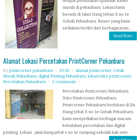
tempat pembuatan spanduk Baner
murah di pekanbaru. Lokasi kami
berada di Jalan Hang Jebax X no 1e
Gobah Pekanbaru. Bener yang kami
sediakan terdiri dari berbagai jenis,...
Read More
Alamat Lokasi Percetakan PrintCorner Pekanbaru
By
printcorner pekanbaru
23:30
alamat printcorner
,
Cetak
Murah Pekanbaru
,
digital Printing Pekanbaru
,
lokasi toko printcorner
,
Percetakan Pekanbaru
2 comments
Percetakan Printcorner Pekanbaru
Toko Printcorner Pekanbaru
Printcorner Pekanbaru berlokasi di Jln.
Hang Jebat X no 1e Gobah Pekanbaru.
kami menyediakan berbagai macam
kebutuhan percetakan dan digital
printing. Lokasi : jalan hang jebat x no 1e samping sekolah kak seto...