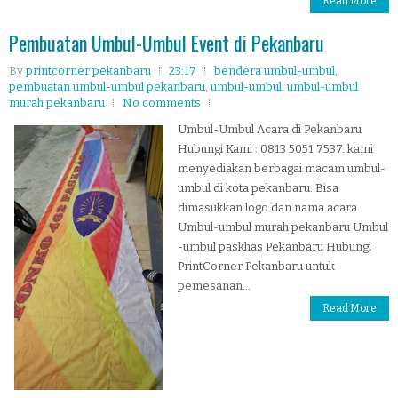
Read More
Pembuatan Umbul-Umbul Event di Pekanbaru
By
printcorner pekanbaru
23:17
bendera umbul-umbul
,
pembuatan umbul-umbul pekanbaru
,
umbul-umbul
,
umbul-umbul
murah pekanbaru
No comments
Umbul-Umbul Acara di Pekanbaru
Hubungi Kami : 0813 5051 7537. kami
menyediakan berbagai macam umbul-
umbul di kota pekanbaru. Bisa
dimasukkan logo dan nama acara.
Umbul-umbul murah pekanbaru Umbul
-umbul paskhas Pekanbaru Hubungi
PrintCorner Pekanbaru untuk
pemesanan...
Read More