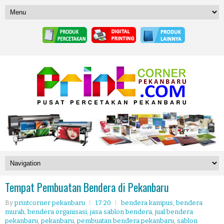
Tempat Pembuatan Bendera di Pekanbaru
By
printcorner pekanbaru
17:20
bendera kampus
,
bendera
murah
,
bendera organisasi
,
jasa sablon bendera
,
jual bendera
pekanbaru
,
pekanbaru
,
pembuatan bendera pekanbaru
,
sablon