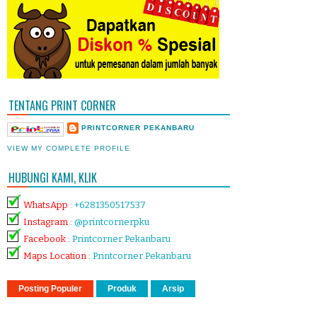
TENTANG PRINT CORNER
PRINTCORNER PEKANBARU
VIEW MY COMPLETE PROFILE
HUBUNGI KAMI, KLIK
WhatsApp
:
+6281350517537
Instagram
:
@printcornerpku
Facebook
:
Printcorner Pekanbaru
Maps Location
:
Printcorner Pekanbaru
Posting Populer
Produk
Arsip