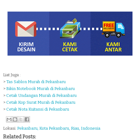
Liat Juga :
>
Tas Sablon Murah di Pekanbaru
>
Bikin Notebook Murah di Pekanbaru
>
Cetak Undangan Murah di Pekanbaru
>
Cetak Kop Surat Murah di Pekanbaru
>
Cetak Nota Kuitansi di Pekanbaru
Lokasi:
Pekanbaru, Kota Pekanbaru, Riau, Indonesia
Related Posts: