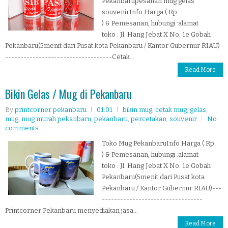
Pekanbarupesanan mug gelas
souvenirInfo Harga ( Rp.
) & Pemesanan, hubungi :alamat
toko : Jl. Hang Jebat X No. 1e Gobah
Pekanbaru(5menit dari Pusat kota Pekanbaru / Kantor Gubernur RIAU)-
-----------------------------------Cetak...
Read More
Bikin Gelas / Mug di Pekanbaru
By
printcorner pekanbaru
01:01
bikin mug
,
cetak mug
,
gelas
,
mug
,
mug murah pekanbaru
,
pekanbaru
,
percetakan
,
souvenir
No
comments
Toko Mug PekanbaruInfo Harga ( Rp.
) & Pemesanan, hubungi :alamat
toko : Jl. Hang Jebat X No. 1e Gobah
Pekanbaru(5menit dari Pusat kota
Pekanbaru / Kantor Gubernur RIAU)---
---------------------------------
Printcorner Pekanbaru menyediakan jasa...
Read More