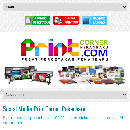
Sosial Media PrintCorner Pekanbaru
By
printcorner pekanbaru
02:23
percetakan
,
sosial media
No
comments