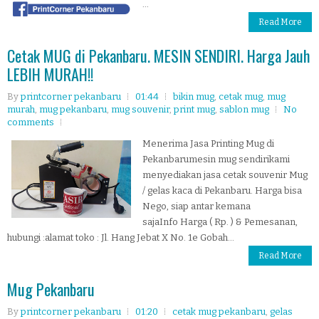
...
Read More
Cetak MUG di Pekanbaru. MESIN SENDIRI. Harga Jauh
LEBIH MURAH!!
By
printcorner pekanbaru
01:44
bikin mug
,
cetak mug
,
mug
murah
,
mug pekanbaru
,
mug souvenir
,
print mug
,
sablon mug
No
comments
Menerima Jasa Printing Mug di
Pekanbarumesin mug sendirikami
menyediakan jasa cetak souvenir Mug
/ gelas kaca di Pekanbaru. Harga bisa
Nego, siap antar kemana
sajaInfo Harga ( Rp. ) & Pemesanan,
hubungi :alamat toko : Jl. Hang Jebat X No. 1e Gobah...
Read More
Mug Pekanbaru
By
printcorner pekanbaru
01:20
cetak mug pekanbaru
,
gelas