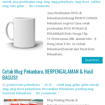
murah
,
jasa pembuatan mug
,
mug
,
mug pekanbaru
,
mug store
,
sablon
mug
,
toko gelas
No comments
Jasa Pembuatan MUG di
PekanbaruHubungi PRINTCORNER
Pekanbaru segera!!Jasa cetak
pembuatan MUG MURAH di
PEKANBARUInfo Harga ( Rp.
) & Pemesanan, klik :alamat toko : Jl.
Hang Jebat X No. 1e Gobah
Pekanbaru(5menit dari Pusat kota
Pekanbaru...
Read More
Cetak Mug Pekanbaru, BERPENGALAMAN & Hasil
BAGUS!!
By
printcorner pekanbaru
01:10
cetak mug
,
gelas
,
gelas murah
,
mug
,
mug store pekanbaru
,
Percetakan Pekanbaru
,
printing mug
,
Souvenir Pekanbaru
No comments
Mug Printing Murah di