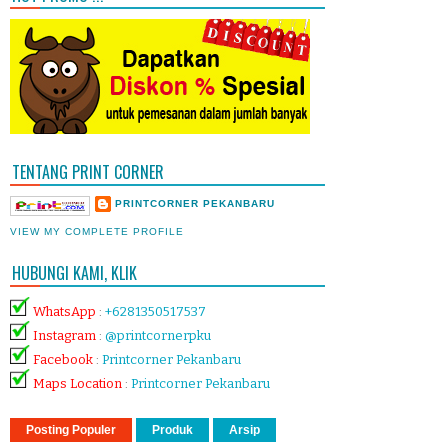
TENTANG PRINT CORNER
PRINTCORNER PEKANBARU
VIEW MY COMPLETE PROFILE
HUBUNGI KAMI, KLIK
WhatsApp
:
+6281350517537
Instagram
:
@printcornerpku
Facebook
:
Printcorner Pekanbaru
Maps Location
:
Printcorner Pekanbaru
Posting Populer
Produk
Arsip