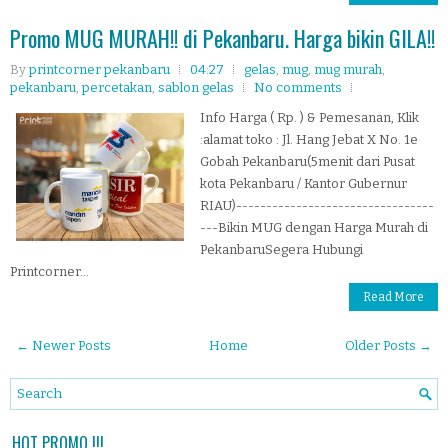
Promo MUG MURAH!! di Pekanbaru. Harga bikin GILA!!
By
printcorner pekanbaru
04:27
gelas
,
mug
,
mug murah
,
pekanbaru
,
percetakan
,
sablon gelas
No comments
Info Harga ( Rp. ) & Pemesanan, Klik
:alamat toko : Jl. Hang Jebat X No. 1e
Gobah Pekanbaru(5menit dari Pusat
kota Pekanbaru / Kantor Gubernur
RIAU)---------------------------------
---Bikin MUG dengan Harga Murah di
PekanbaruSegera Hubungi
Printcorner...
Read More
← Newer Posts
Home
Older Posts →
HOT PROMO !!!