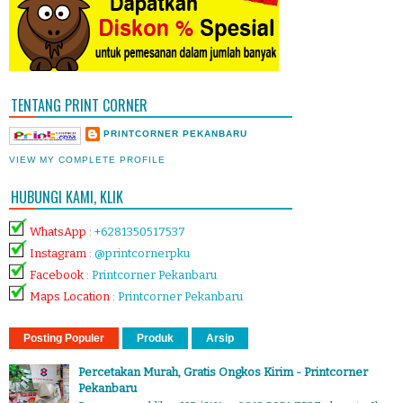
TENTANG PRINT CORNER
PRINTCORNER PEKANBARU
VIEW MY COMPLETE PROFILE
HUBUNGI KAMI, KLIK
WhatsApp
:
+6281350517537
Instagram
:
@printcornerpku
Facebook
:
Printcorner Pekanbaru
Maps Location
:
Printcorner Pekanbaru
Posting Populer
Produk
Arsip
Percetakan Murah, Gratis Ongkos Kirim - Printcorner
Pekanbaru