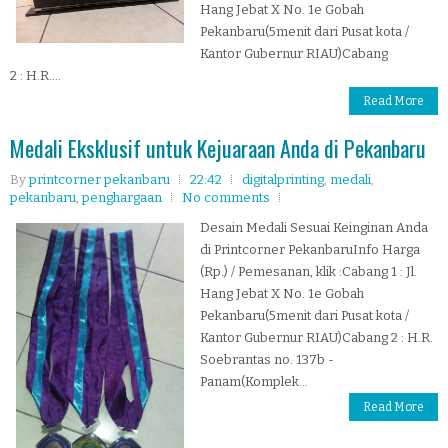
Hang Jebat X No. 1e Gobah
Pekanbaru(5menit dari Pusat kota /
Kantor Gubernur RIAU)Cabang
2 : H.R....
Read More
Medali Eksklusif untuk Kejuaraan Anda di Pekanbaru
By
printcorner pekanbaru
22:42
digitalprinting
,
medali
,
pekanbaru
,
penghargaan
No comments
Desain Medali Sesuai Keinginan Anda
di Printcorner PekanbaruInfo Harga
(Rp.) / Pemesanan, klik :Cabang 1 : Jl.
Hang Jebat X No. 1e Gobah
Pekanbaru(5menit dari Pusat kota /
Kantor Gubernur RIAU)Cabang 2 : H.R.
Soebrantas no. 137b -
Panam(Komplek...
Read More