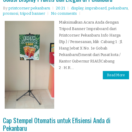
By
printcorner pekanbaru
20:21
display
,
impraboard
,
pekanbaru
,
promosi
,
tripod banner
No comments
Maksimalkan Acara Anda dengan
Tripod Banner Impraboard dari
Printcorner Pekanbaru Info Harga
(Rp.) / Pemesanan, klik :Cabang 1 : Jl.
Hang Jebat X No. 1e Gobah
Pekanbaru(5menit dari Pusat kota /
Kantor Gubernur RIAU)Cabang
2 : H.R....
Read More
Cap Stempel Otomatis untuk Efisiensi Anda di
Pekanbaru