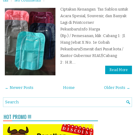
tas
No comments
Ciptakan Kenangan: Tas Sablon untuk
Acara Spesial, Souvenir, dan Banyak
Lagi di Printcorner
PekanbaruInfo Harga
(Rp.) / Pemesanan, klik :Cabang 1 : Jl.
Hang Jebat X No. 1e Gobah
Pekanbaru(5menit dari Pusat kota /
Kantor Gubernur RIAU)Cabang
2 : H.R....
Read More
← Newer Posts
Home
Older Posts →
HOT PROMO !!!