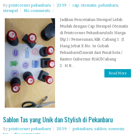
By
printcorner pekanbaru
23:39
cap
,
otomatis
,
pekanbaru
,
stempel
No comments
Jadikan Pencetakan Stempel Lebih
Mudah dengan Cap Stempel Otomatis
di Printcorner PekanbaruInfo Harga
(Rp.) / Pemesanan, klik :Cabang 1 : Jl.
Hang Jebat X No. 1e Gobah
Pekanbaru(5menit dari Pusat kota /
Kantor Gubernur RIAU)Cabang
2 : H.R....
Read More
Sablon Tas yang Unik dan Stylish di Pekanbaru
By
printcorner pekanbaru
20:59
pekanbaru
,
sablon
,
souvenir
,