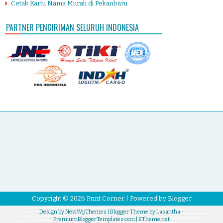
Cetak Kartu Nama Murah di Pekanbaru
PARTNER PENGIRIMAN SELURUH INDONESIA
Copyright ©
2026
Print Corner
| Powered by
Blogger
Design by
NewWpThemes
| Blogger Theme by
Lasantha
-
PremiumBloggerTemplates.com
|
BTheme.net