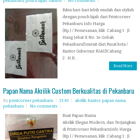
pekanbaru
,
pouch hijab
,
sablon
No comments
Bikin hari-hari lebih mudah dan stylish
dengan pouch hijab dari Printcorner
Pekanbaru Info Harga
(Rp.) / Pemesanan, klik :Cabang 1 : Jl.
Hang Jebat X No. 1e Gobah
Pekanbaru(5menit dari Pusat kota /
Kantor Gubernur RIAU)Cabang
2 : H.R....
Read More
Papan Nama Akrilik Custom Berkualitas di Pekanbaru
By
printcorner pekanbaru
21:41
akrilik
,
kantor
,
papan nama
,
pekanbaru
No comments
Buat Papan Nama
Akrilik Elegan Modern, dan Terjangkau
di Printcorner PekanbaruInfo Harga
(Rp.) / Pemesanan, klik :Cabang 1 : Jl.