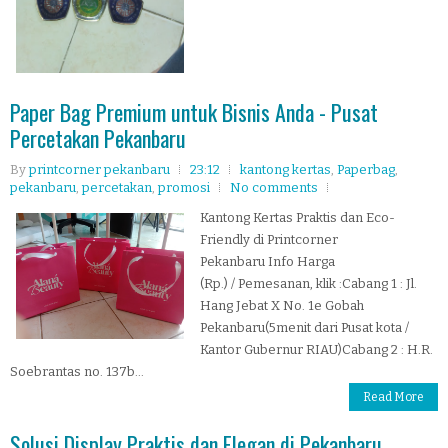
Paper Bag Premium untuk Bisnis Anda - Pusat
Percetakan Pekanbaru
By
printcorner pekanbaru
23:12
kantong kertas
,
Paperbag
,
pekanbaru
,
percetakan
,
promosi
No comments
Kantong Kertas Praktis dan Eco-
Friendly di Printcorner
Pekanbaru Info Harga
(Rp.) / Pemesanan, klik :Cabang 1 : Jl.
Hang Jebat X No. 1e Gobah
Pekanbaru(5menit dari Pusat kota /
Kantor Gubernur RIAU)Cabang 2 : H.R.
Soebrantas no. 137b...
Read More
Solusi Display Praktis dan Elegan di Pekanbaru