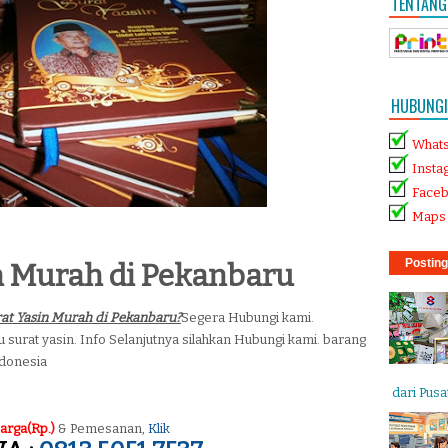
TENTANG
HUBUNGI 
What
Insta
Face
Maps 
Posting
n Murah di Pekanbaru
at Yasin Murah di Pekanbaru?
Segera Hubungi kami.
 surat yasin
. Info Selanjutnya silahkan Hubungi kami. barang
ndonesia
dari Pusat
arga(Rp.)
& Pemesanan,
Klik