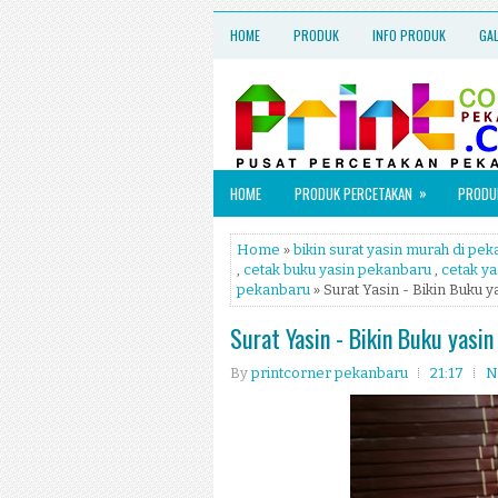
HOME
PRODUK
INFO PRODUK
GA
»
HOME
PRODUK PERCETAKAN
PRODUK
Home
»
bikin surat yasin murah di pe
,
cetak buku yasin pekanbaru
,
cetak y
pekanbaru
» Surat Yasin - Bikin Buku 
Surat Yasin - Bikin Buku yasi
By
printcorner pekanbaru
21:17
N