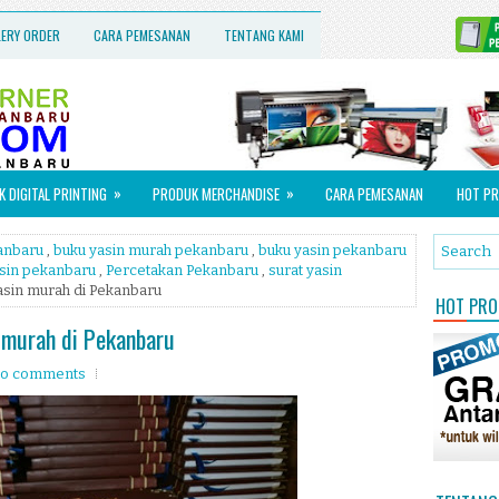
LERY ORDER
CARA PEMESANAN
TENTANG KAMI
»
»
 DIGITAL PRINTING
PRODUK MERCHANDISE
CARA PEMESANAN
HOT PR
kanbaru
,
buku yasin murah pekanbaru
,
buku yasin pekanbaru
asin pekanbaru
,
Percetakan Pekanbaru
,
surat yasin
yasin murah di Pekanbaru
HOT PROM
n murah di Pekanbaru
o comments