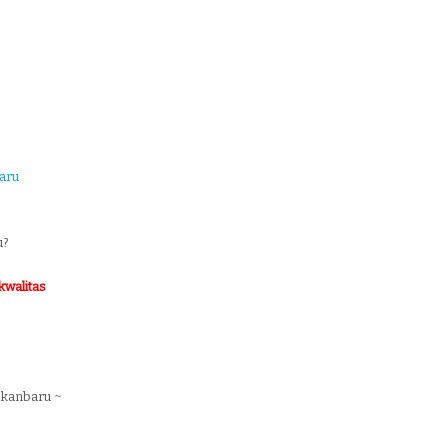
aru
u?
kwalitas
Pekanbaru ~