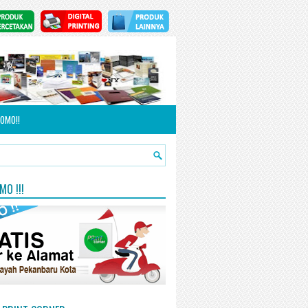
OMO!!
O !!!