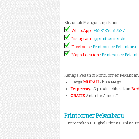
Klik untuk Mengunjungi kami :
WhatsApp
:
+6281350517537
Instagram
:
@printcornerpku
Facebook
:
Printcorner Pekanbaru
Maps Location
:
Printcorner Pekanb
Kenapa Pesan di PrintCorner Pekanbar
Harga
MURAH
/ bisa Nego
Terpercaya
& produk dihasilkan
Ber
GRATIS
Antar ke Alamat*
Printcorner Pekanbaru
~ Percetakan & Digital Printing Online 