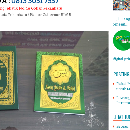
A :
0813 5051 7537
ang Jebat X No. 1e Gobah Pekanbaru
 kota Pekanbaru / Kantor Gubernur RIAU)
: Jl. Han
5menit...
digital pr
POSTING
Plakat 
untuk M
Lowong
Percet
LIHAT JU
Brosur