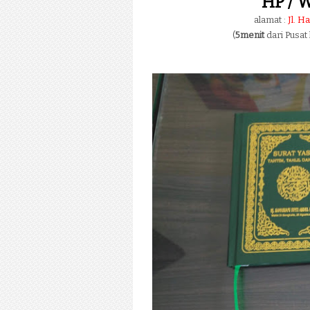
HP / W
alamat :
Jl. H
(
5menit
dari Pusat