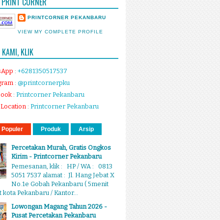
 PRINT CORNER
PRINTCORNER PEKANBARU
VIEW MY COMPLETE PROFILE
KAMI, KLIK
sApp
:
+6281350517537
gram
:
@printcornerpku
book
:
Printcorner Pekanbaru
Location
:
Printcorner Pekanbaru
 Populer
Produk
Arsip
Percetakan Murah, Gratis Ongkos
Kirim - Printcorner Pekanbaru
Pemesanan, klik : HP / WA : 0813
5051 7537 alamat : Jl. Hang Jebat X
No.1e Gobah Pekanbaru ( 5menit
 kota Pekanbaru / Kantor...
Lowongan Magang Tahun 2026 -
Pusat Percetakan Pekanbaru