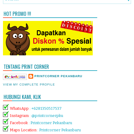
HOT PROMO !!!
TENTANG PRINT CORNER
PRINTCORNER PEKANBARU
VIEW MY COMPLETE PROFILE
HUBUNGI KAMI, KLIK
WhatsApp
:
+6281350517537
Instagram
:
@printcornerpku
Facebook
:
Printcorner Pekanbaru
Maps Location
:
Printcorner Pekanbaru