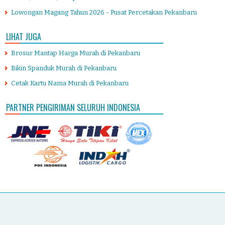
Lowongan Magang Tahun 2026 - Pusat Percetakan Pekanbaru
LIHAT JUGA
Brosur Mantap Harga Murah di Pekanbaru
Bikin Spanduk Murah di Pekanbaru
Cetak Kartu Nama Murah di Pekanbaru
PARTNER PENGIRIMAN SELURUH INDONESIA