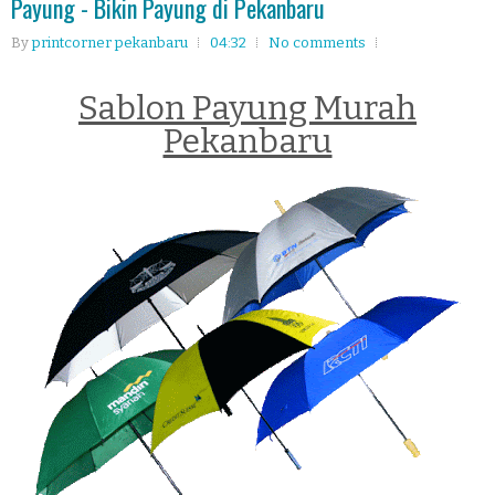
Payung - Bikin Payung di Pekanbaru
By
printcorner pekanbaru
04:32
No comments
Sablon Payung Murah
Pekanbaru