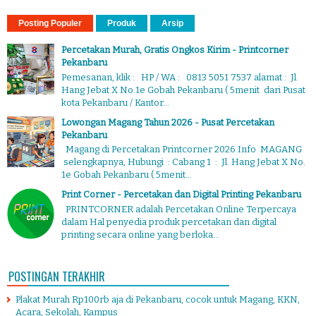
Posting Populer
Produk
Arsip
Percetakan Murah, Gratis Ongkos Kirim - Printcorner
Pekanbaru
Pemesanan, klik : HP / WA : 0813 5051 7537 alamat : Jl.
Hang Jebat X No.1e Gobah Pekanbaru ( 5menit dari Pusat
kota Pekanbaru / Kantor...
Lowongan Magang Tahun 2026 - Pusat Percetakan
Pekanbaru
Magang di Percetakan Printcorner 2026 Info MAGANG
selengkapnya, Hubungi : Cabang 1 : Jl. Hang Jebat X No.
1e Gobah Pekanbaru ( 5menit...
Print Corner - Percetakan dan Digital Printing Pekanbaru
PRINTCORNER adalah Percetakan Online Terpercaya
dalam Hal penyedia produk percetakan dan digital
printing secara online yang berloka...
POSTINGAN TERAKHIR
Plakat Murah Rp100rb aja di Pekanbaru, cocok untuk Magang, KKN,
Acara, Sekolah, Kampus