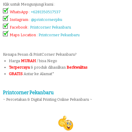
Klik untuk Mengunjungi kami :
WhatsApp
:
+6281350517537
Instagram
:
@printcornerpku
Facebook
:
Printcorner Pekanbaru
Maps Location
:
Printcorner Pekanbaru
Kenapa Pesan di PrintCorner Pekanbaru?
Harga
MURAH
/ bisa Nego
Terpercaya
& produk dihasilkan
Berkwalitas
GRATIS
Antar ke Alamat*
Printcorner Pekanbaru
~ Percetakan & Digital Printing Online Pekanbaru ~