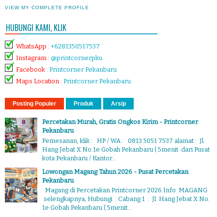
VIEW MY COMPLETE PROFILE
HUBUNGI KAMI, KLIK
WhatsApp
:
+6281350517537
Instagram
:
@printcornerpku
Facebook
:
Printcorner Pekanbaru
Maps Location
:
Printcorner Pekanbaru
Posting Populer
Produk
Arsip
Percetakan Murah, Gratis Ongkos Kirim - Printcorner
Pekanbaru
Pemesanan, klik : HP / WA : 0813 5051 7537 alamat : Jl.
Hang Jebat X No.1e Gobah Pekanbaru ( 5menit dari Pusat
kota Pekanbaru / Kantor...
Lowongan Magang Tahun 2026 - Pusat Percetakan
Pekanbaru
Magang di Percetakan Printcorner 2026 Info MAGANG
selengkapnya, Hubungi : Cabang 1 : Jl. Hang Jebat X No.
1e Gobah Pekanbaru ( 5menit...