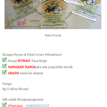
Plakat Wisuda
Kenapa Pesan di PrintCorner Pekanbaru?
Harga
MURAH
/ bisa Nego
SAMAKAN HARGA
jika ada yang lebih murah
GRATIS
Antar ke Alamat
Harga :
Rp (Call by Phone)
Klik untuk Mengunjungi kami :
WhatsApp
:
+6281350517537