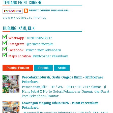
TENTANG PRINT CORNER
PRINTCORNER PEKANBARU
VIEW MY COMPLETE PROFILE
HUBUNGI KAMI, KLIK
WhatsApp
:
+6281350517537
Instagram
:
@printcornerpku
Facebook
:
Printcorner Pekanbaru
Maps Location
:
Printcorner Pekanbaru
Posting Populer
Produk
Arsip
Percetakan Murah, Gratis Ongkos Kirim - Printcorner
Pekanbaru
Pemesanan, klik : HP / WA : 0813 5051 7537 alamat : Jl.
Hang Jebat X No.1e Gobah Pekanbaru ( 5menit dari Pusat
kota Pekanbaru / Kantor...
Lowongan Magang Tahun 2026 - Pusat Percetakan
Pekanbaru
Magang di Percetakan Printcorner 2026 Info MAGANG