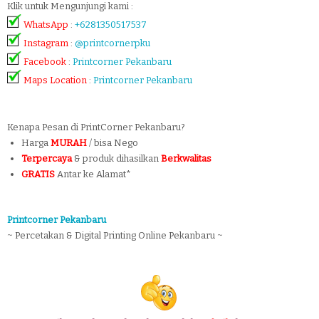
Klik untuk Mengunjungi kami :
WhatsApp
:
+6281350517537
Instagram
:
@printcornerpku
Facebook
:
Printcorner Pekanbaru
Maps Location
:
Printcorner Pekanbaru
Kenapa Pesan di PrintCorner Pekanbaru?
Harga
MURAH
/ bisa Nego
Terpercaya
& produk dihasilkan
Berkwalitas
GRATIS
Antar ke Alamat*
Printcorner Pekanbaru
~ Percetakan & Digital Printing Online Pekanbaru ~