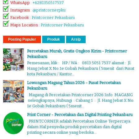
WhatsApp
:
+6281350517537
Instagram
:
@printcornerpku
Facebook
:
Printcorner Pekanbaru
Maps Location
:
Printcorner Pekanbaru
Posting Populer
Produk
Arsip
Percetakan Murah, Gratis Ongkos Kirim - Printcorner
Pekanbaru
Pemesanan, klik : HP / WA : 0813 5051 7537 alamat : Jl.
Hang Jebat X No.1e Gobah Pekanbaru ( 5menit dari Pusat
kota Pekanbaru / Kantor...
Lowongan Magang Tahun 2026 - Pusat Percetakan
Pekanbaru
Magang di Percetakan Printcorner 2026 Info MAGANG
selengkapnya, Hubungi : Cabang 1 : Jl. Hang Jebat X No.
1e Gobah Pekanbaru ( 5menit...
Print Corner - Percetakan dan Digital Printing Pekanbaru
PRINTCORNER adalah Percetakan Online Terpercaya
dalam Hal penyedia produk percetakan dan digital
printing secara online yang berloka...