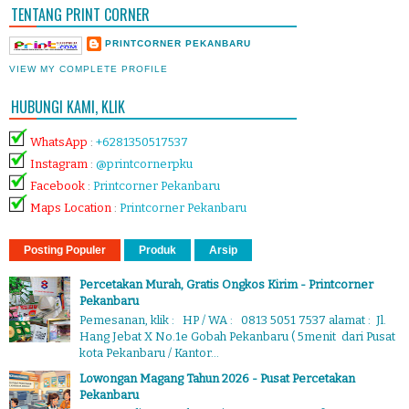
TENTANG PRINT CORNER
PRINTCORNER PEKANBARU
VIEW MY COMPLETE PROFILE
HUBUNGI KAMI, KLIK
WhatsApp
:
+6281350517537
Instagram
:
@printcornerpku
Facebook
:
Printcorner Pekanbaru
Maps Location
:
Printcorner Pekanbaru
Posting Populer
Produk
Arsip
Percetakan Murah, Gratis Ongkos Kirim - Printcorner
Pekanbaru
Pemesanan, klik : HP / WA : 0813 5051 7537 alamat : Jl.
Hang Jebat X No.1e Gobah Pekanbaru ( 5menit dari Pusat
kota Pekanbaru / Kantor...
Lowongan Magang Tahun 2026 - Pusat Percetakan
Pekanbaru