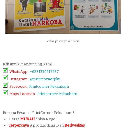
cetak poster pekanbaru
Klik untuk Mengunjungi kami :
WhatsApp
:
+6281350517537
Instagram
:
@printcornerpku
Facebook
:
Printcorner Pekanbaru
Maps Location
:
Printcorner Pekanbaru
Kenapa Pesan di PrintCorner Pekanbaru?
Harga
MURAH
/ bisa Nego
Terpercaya
& produk dihasilkan
Berkwalitas