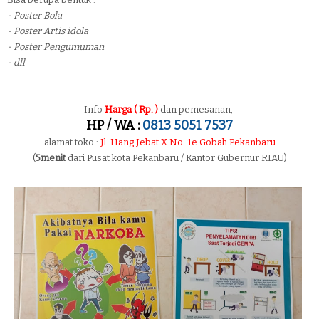
- Poster Bola
- Poster Artis idola
- Poster Pengumuman
- dll
Info
Harga ( Rp. )
dan pemesanan,
HP / WA :
0813 5051 7537
alamat toko :
Jl. Hang Jebat X No. 1e Gobah Pekanbaru
(
5menit
dari Pusat kota Pekanbaru / Kantor Gubernur RIAU)