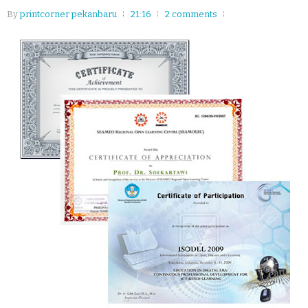
By
printcorner pekanbaru
21:16
2 comments