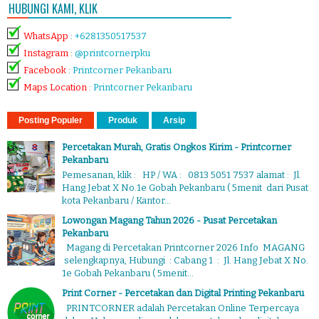
HUBUNGI KAMI, KLIK
WhatsApp
:
+6281350517537
Instagram
:
@printcornerpku
Facebook
:
Printcorner Pekanbaru
Maps Location
:
Printcorner Pekanbaru
Posting Populer
Produk
Arsip
Percetakan Murah, Gratis Ongkos Kirim - Printcorner
Pekanbaru
Pemesanan, klik : HP / WA : 0813 5051 7537 alamat : Jl.
Hang Jebat X No.1e Gobah Pekanbaru ( 5menit dari Pusat
kota Pekanbaru / Kantor...
Lowongan Magang Tahun 2026 - Pusat Percetakan
Pekanbaru
Magang di Percetakan Printcorner 2026 Info MAGANG
selengkapnya, Hubungi : Cabang 1 : Jl. Hang Jebat X No.
1e Gobah Pekanbaru ( 5menit...
Print Corner - Percetakan dan Digital Printing Pekanbaru
PRINTCORNER adalah Percetakan Online Terpercaya