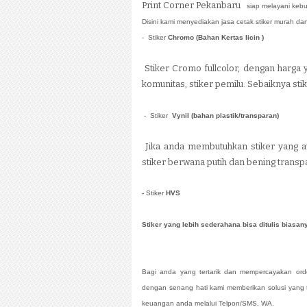
Print Corner Pekanbaru
siap melayani keb
Disini kami menyediakan jasa cetak stiker murah da
- Stiker
Chromo (Bahan Kertas licin )
Stiker Cromo fullcolor, dengan harga 
komunitas, stiker pemilu. Sebaiknya stike
- Stiker
Vynil (bahan plastik/transparan)
Jika anda membutuhkan stiker yang awe
stiker berwana putih dan bening transp
-
Stiker
HVS
Stiker yang lebih sederahana bisa ditulis biasa
Bagi anda yang tertarik dan mempercayakan orde
dengan senang hati kami memberikan solusi yang 
keuangan anda melalui Telpon/SMS, WA.