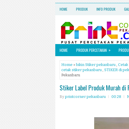
HOME
PRODUK
INFO PRODUK
GA
»
HOME
PRODUK PERCETAKAN
PRODUK
Home
»
bikin Stiker pekanbaru
,
Cetak 
cetak stiker pekanbaru
,
STIKER di pe
Pekanbaru
Stiker Label Produk Murah di
By
printcorner pekanbaru
00:28