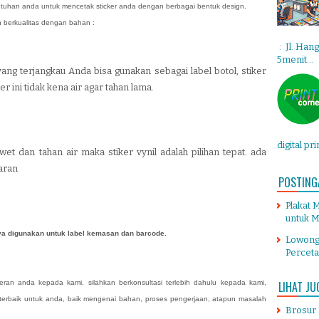
utuhan anda untuk mencetak sticker anda dengan berbagai bentuk design.
n berkualitas dengan bahan :
: Jl. Han
5menit...
yang terjangkau Anda bisa gunakan sebagai label botol, stiker
r ini tidak kena air agar tahan lama.
digital pr
t dan tahan air maka stiker vynil adalah pilihan tepat. ada
aran
POSTING
Plakat 
untuk M
nya digunakan untuk label kemasan dan barcode.
Lowong
Percet
ran anda kepada kami, silahkan berkonsultasi terlebih dahulu kepada kami,
LIHAT JU
terbaik untuk anda, baik mengenai bahan, proses pengerjaan, atapun masalah
Brosur