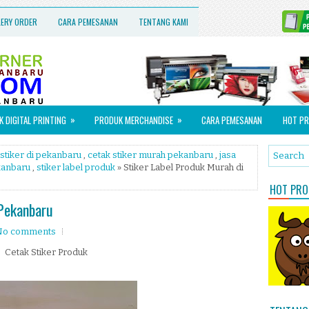
LERY ORDER
CARA PEMESANAN
TENTANG KAMI
»
»
 DIGITAL PRINTING
PRODUK MERCHANDISE
CARA PEMESANAN
HOT PR
stiker di pekanbaru
,
cetak stiker murah pekanbaru
,
jasa
kanbaru
,
stiker label produk
» Stiker Label Produk Murah di
HOT PROM
 Pekanbaru
No comments
Cetak Stiker Produk