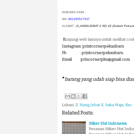
HUBUNGI KAMI :
WA :
081350517537
ALAMAT :
JL,HANGJEBAT X NO.1E (Gobah Pekanb
K
unjungi web lainnya untuk melihat con
Instagram :printcornerpekanbaru
Fb :
printcornerpekanbaru
Email :princornerpku@gmail.com
*
barang yang udah siap bisa dian
Lokasi:
Jl. Hang Jebat X, Suka Maju, Kec.
Related Posts:
Stiker Hut Indonesia
Pesanan Stiker Hut Indon