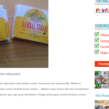
TENTANG
HUBUNGI 
What
Insta
Face
Maps 
Posting
tiker label produk
 digunakan oleh pelaku usaha, komunitas dan partai politik. Media ini
en untuk membeli suatu produk. , didalam suatu brosur kita bisa menjelaskan
yanan apa saja yang disediakan, hingga keterangan produk beserta contact
dari Pusat