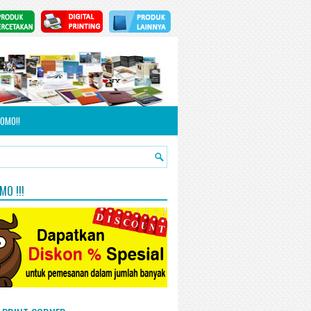
OMO!!
O !!!