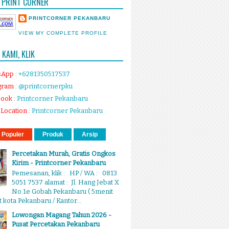
 PRINT CORNER
PRINTCORNER PEKANBARU
VIEW MY COMPLETE PROFILE
KAMI, KLIK
sApp
:
+6281350517537
gram
:
@printcornerpku
book
:
Printcorner Pekanbaru
Location
:
Printcorner Pekanbaru
 Populer
Produk
Arsip
Percetakan Murah, Gratis Ongkos
Kirim - Printcorner Pekanbaru
Pemesanan, klik : HP / WA : 0813
5051 7537 alamat : Jl. Hang Jebat X
No.1e Gobah Pekanbaru ( 5menit
 kota Pekanbaru / Kantor...
Lowongan Magang Tahun 2026 -
Pusat Percetakan Pekanbaru