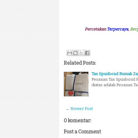
Percetakan
Terpercaya
,
Ber
Related Posts:
Tas Spunbond Rumah Za
Pesanan Tas Spunbond R
diatas adalah Pesanan T
← Newer Post
0 komentar:
Post a Comment