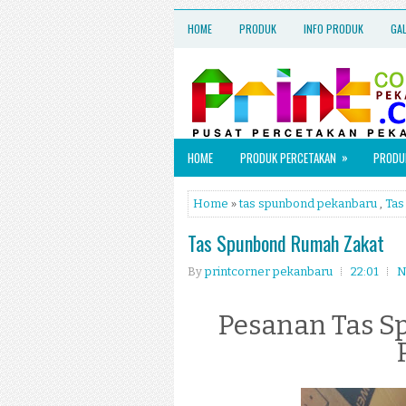
HOME
PRODUK
INFO PRODUK
GA
»
HOME
PRODUK PERCETAKAN
PRODUK
Home
»
tas spunbond pekanbaru
,
Tas
Tas Spunbond Rumah Zakat
By
printcorner pekanbaru
22:01
N
Pesanan Tas S