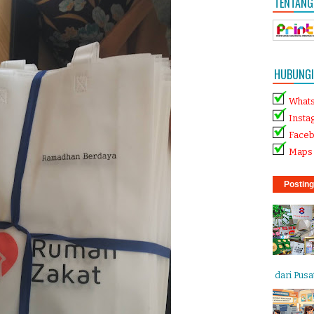
TENTANG
HUBUNGI 
What
Insta
Face
Maps 
Posting
dari Pusat