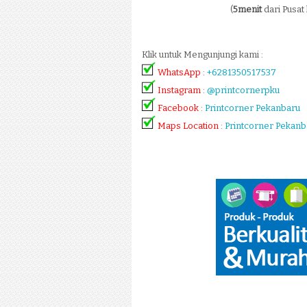
(
5menit
dari Pusat
Klik untuk Mengunjungi kami :
WhatsApp
:
+6281350517537
Instagram
:
@printcornerpku
Facebook
:
Printcorner Pekanbaru
Maps Location
:
Printcorner Pekanb