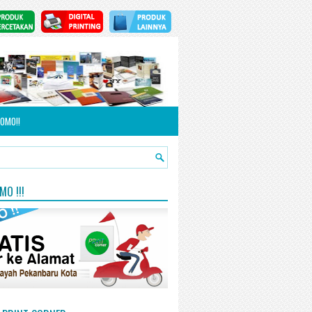
OMO!!
O !!!