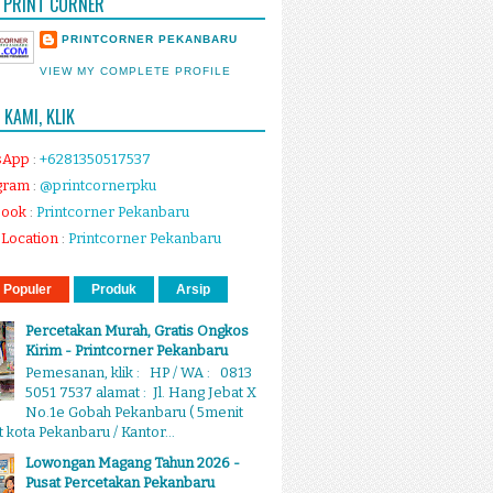
 PRINT CORNER
PRINTCORNER PEKANBARU
VIEW MY COMPLETE PROFILE
KAMI, KLIK
sApp
:
+6281350517537
gram
:
@printcornerpku
book
:
Printcorner Pekanbaru
Location
:
Printcorner Pekanbaru
 Populer
Produk
Arsip
Percetakan Murah, Gratis Ongkos
Kirim - Printcorner Pekanbaru
Pemesanan, klik : HP / WA : 0813
5051 7537 alamat : Jl. Hang Jebat X
No.1e Gobah Pekanbaru ( 5menit
 kota Pekanbaru / Kantor...
Lowongan Magang Tahun 2026 -
Pusat Percetakan Pekanbaru