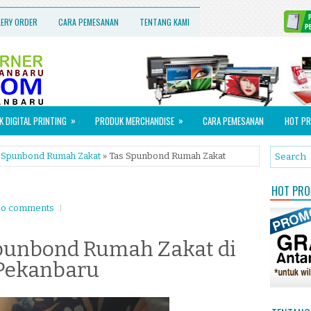
LERY ORDER
CARA PEMESANAN
TENTANG KAMI
»
»
 DIGITAL PRINTING
PRODUK MERCHANDISE
CARA PEMESANAN
HOT PR
 Spunbond Rumah Zakat
» Tas Spunbond Rumah Zakat
HOT PROM
o comments
punbond Rumah Zakat di
Pekanbaru