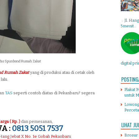
: Jl. Han
5menit...
Tas Spunbond Rumah Zakat
digital pr
nd Rumah Zakat
yang di produksi atau di cetak oleh
POSTING
lalu.
Plakat 
tan
TAS
seperti contoh diatas di Pekanbaru? segera
untuk M
Lowong
Percet
arga ( Rp. )
dan pemesanan,
LIHAT JU
A :
0813 5051 7537
Brosur
. Hang Jebat X No. 1e Gobah Pekanbaru