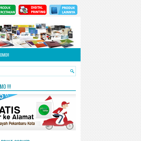
OMO!!
O !!!