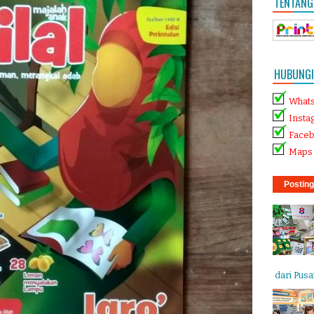
TENTANG
HUBUNGI 
What
Insta
Face
Maps 
Posting
dari Pusat