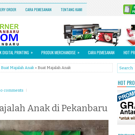
LERY ORDER
CARA PEMESANAN
TENTANG KAMI
»
»
 DIGITAL PRINTING
PRODUK MERCHANDISE
CARA PEMESANAN
HOT PR
,
Buat Majalah Anak
» Buat Majalah Anak
HOT PROM
o comments
ajalah Anak di Pekanbaru