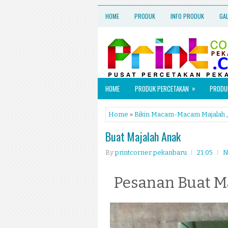
HOME
PRODUK
INFO PRODUK
GA
»
HOME
PRODUK PERCETAKAN
PRODUK
Home
»
Bikin Macam-Macam Majalah
Buat Majalah Anak
By
printcorner pekanbaru
21:05
N
Pesanan Buat M