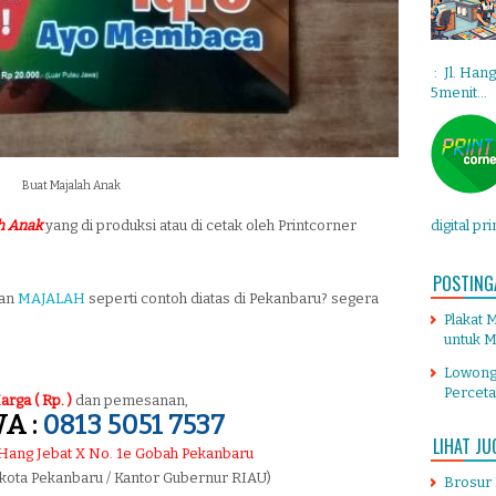
: Jl. Han
5menit...
Buat Majalah Anak
digital pr
h Anak
yang di produksi atau di cetak oleh Printcorner
POSTING
tan
MAJALAH
seperti contoh diatas di Pekanbaru? segera
Plakat 
untuk M
Lowong
Percet
arga ( Rp. )
dan pemesanan,
A :
0813 5051 7537
LIHAT JU
. Hang Jebat X No. 1e Gobah Pekanbaru
 kota Pekanbaru / Kantor Gubernur RIAU)
Brosur