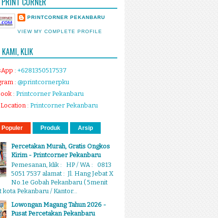
 PRINT CORNER
PRINTCORNER PEKANBARU
VIEW MY COMPLETE PROFILE
KAMI, KLIK
sApp
:
+6281350517537
gram
:
@printcornerpku
book
:
Printcorner Pekanbaru
Location
:
Printcorner Pekanbaru
 Populer
Produk
Arsip
Percetakan Murah, Gratis Ongkos
Kirim - Printcorner Pekanbaru
Pemesanan, klik : HP / WA : 0813
5051 7537 alamat : Jl. Hang Jebat X
No.1e Gobah Pekanbaru ( 5menit
 kota Pekanbaru / Kantor...
Lowongan Magang Tahun 2026 -
Pusat Percetakan Pekanbaru