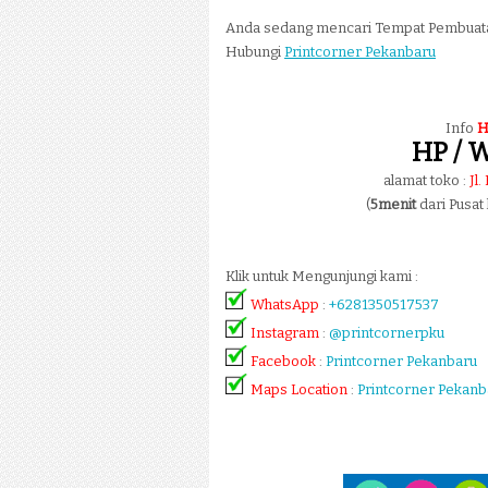
Anda sedang mencari Tempat Pembua
Hubungi
Printcorner Pekanbaru
Info
H
HP / W
alamat toko :
Jl
(
5menit
dari Pusat
Klik untuk Mengunjungi kami :
WhatsApp
:
+6281350517537
Instagram
:
@printcornerpku
Facebook
:
Printcorner Pekanbaru
Maps Location
:
Printcorner Pekanb