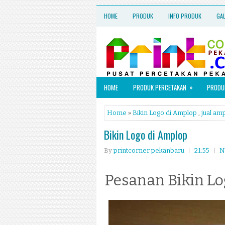
HOME
PRODUK
INFO PRODUK
GA
»
HOME
PRODUK PERCETAKAN
PRODUK
Home
»
Bikin Logo di Amplop
,
jual am
Bikin Logo di Amplop
By
printcorner pekanbaru
21:55
N
Pesanan Bikin Lo