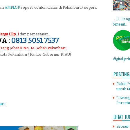
tan
AMPLOP
seperti contoh diatas di Pekanbaru? segera
: Jl. Han
5menit...
arga ( Rp. )
dan pemesanan,
A :
0813 5051 7537
. Hang Jebat X No. 1e Gobah Pekanbaru
 kota Pekanbaru / Kantor Gubernur RIAU)
digital pr
POSTING
Plakat 
untuk M
Lowong
Percet
aru
LIHAT JU
Brosur