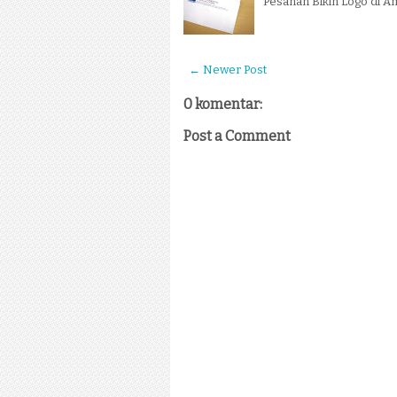
Pesanan Bikin Logo di Am
← Newer Post
0 komentar:
Post a Comment