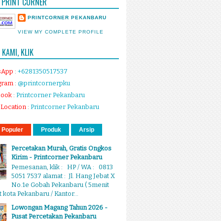
 PRINT CORNER
PRINTCORNER PEKANBARU
VIEW MY COMPLETE PROFILE
KAMI, KLIK
sApp
:
+6281350517537
gram
:
@printcornerpku
book
:
Printcorner Pekanbaru
Location
:
Printcorner Pekanbaru
 Populer
Produk
Arsip
Percetakan Murah, Gratis Ongkos
Kirim - Printcorner Pekanbaru
Pemesanan, klik : HP / WA : 0813
5051 7537 alamat : Jl. Hang Jebat X
No.1e Gobah Pekanbaru ( 5menit
 kota Pekanbaru / Kantor...
Lowongan Magang Tahun 2026 -
Pusat Percetakan Pekanbaru