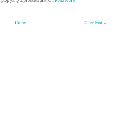
plop yang di produksi atau di…
Read More
Home
Older Post →