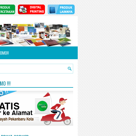
OMO!!
O !!!