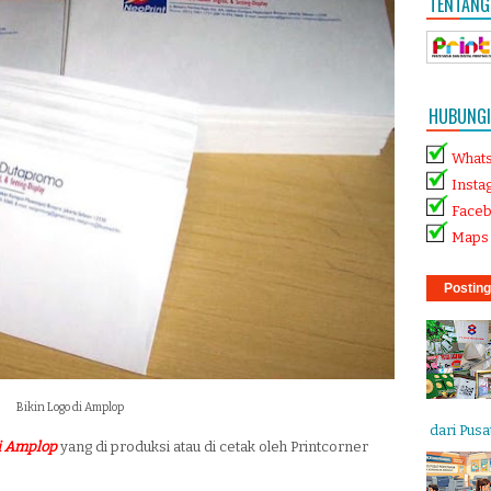
TENTANG
HUBUNGI 
What
Insta
Face
Maps 
Posting
Bikin Logo di Amplop
dari Pusat
di Amplop
yang di produksi atau di cetak oleh Printcorner