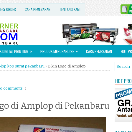
LERY ORDER
CARA PEMESANAN
TENTANG KAMI
»
»
 DIGITAL PRINTING
PRODUK MERCHANDISE
CARA PEMESANAN
HOT PR
plop kop surat pekanbaru
» Bikin Logo di Amplop
HOT PROM
o comments
go di Amplop di Pekanbaru