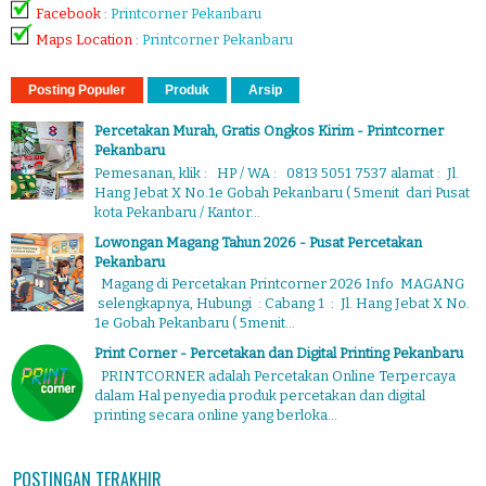
Facebook
:
Printcorner Pekanbaru
Maps Location
:
Printcorner Pekanbaru
Posting Populer
Produk
Arsip
Percetakan Murah, Gratis Ongkos Kirim - Printcorner
Pekanbaru
Pemesanan, klik : HP / WA : 0813 5051 7537 alamat : Jl.
Hang Jebat X No.1e Gobah Pekanbaru ( 5menit dari Pusat
kota Pekanbaru / Kantor...
Lowongan Magang Tahun 2026 - Pusat Percetakan
Pekanbaru
Magang di Percetakan Printcorner 2026 Info MAGANG
selengkapnya, Hubungi : Cabang 1 : Jl. Hang Jebat X No.
1e Gobah Pekanbaru ( 5menit...
Print Corner - Percetakan dan Digital Printing Pekanbaru
PRINTCORNER adalah Percetakan Online Terpercaya
dalam Hal penyedia produk percetakan dan digital
printing secara online yang berloka...
POSTINGAN TERAKHIR