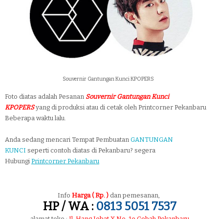
Souvernir Gantungan Kunci KPOPERS
Foto diatas adalah Pesanan
Souvernir Gantungan Kunci
KPOPERS
yang di produksi atau di cetak oleh Printcorner Pekanbaru
Beberapa waktu lalu.
Anda sedang mencari Tempat Pembuatan
GANTUNGAN
KUNCI
seperti contoh diatas di Pekanbaru? segera
Hubungi
Printcorner Pekanbaru
Info
Harga ( Rp. )
dan pemesanan,
HP / WA :
0813 5051 7537
alamat toko :
Jl. Hang Jebat X No. 1e Gobah Pekanbaru