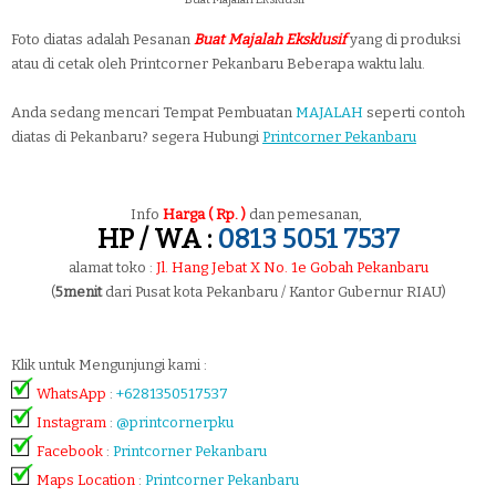
Foto diatas adalah Pesanan
Buat Majalah Eksklusif
yang di produksi
atau di cetak oleh Printcorner Pekanbaru Beberapa waktu lalu.
Anda sedang mencari Tempat Pembuatan
MAJALAH
seperti contoh
diatas di Pekanbaru? segera Hubungi
Printcorner Pekanbaru
Info
Harga ( Rp. )
dan pemesanan,
HP / WA :
0813 5051 7537
alamat toko :
Jl. Hang Jebat X No. 1e Gobah Pekanbaru
(
5menit
dari Pusat kota Pekanbaru / Kantor Gubernur RIAU)
Klik untuk Mengunjungi kami :
WhatsApp
:
+6281350517537
Instagram
:
@printcornerpku
Facebook
:
Printcorner Pekanbaru
Maps Location
:
Printcorner Pekanbaru