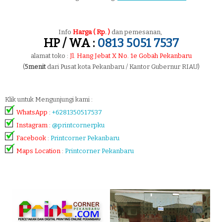
Info
Harga ( Rp. )
dan pemesanan,
HP / WA :
0813 5051 7537
alamat toko :
Jl. Hang Jebat X No. 1e Gobah Pekanbaru
(
5menit
dari Pusat kota Pekanbaru / Kantor Gubernur RIAU)
Klik untuk Mengunjungi kami :
WhatsApp
:
+6281350517537
Instagram
:
@printcornerpku
Facebook
:
Printcorner Pekanbaru
Maps Location
:
Printcorner Pekanbaru