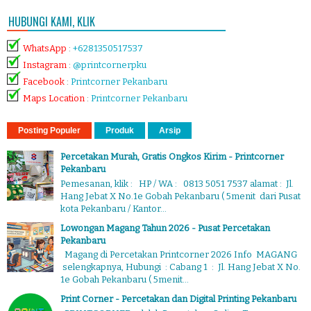
HUBUNGI KAMI, KLIK
WhatsApp
:
+6281350517537
Instagram
:
@printcornerpku
Facebook
:
Printcorner Pekanbaru
Maps Location
:
Printcorner Pekanbaru
Posting Populer
Produk
Arsip
Percetakan Murah, Gratis Ongkos Kirim - Printcorner
Pekanbaru
Pemesanan, klik : HP / WA : 0813 5051 7537 alamat : Jl.
Hang Jebat X No.1e Gobah Pekanbaru ( 5menit dari Pusat
kota Pekanbaru / Kantor...
Lowongan Magang Tahun 2026 - Pusat Percetakan
Pekanbaru
Magang di Percetakan Printcorner 2026 Info MAGANG
selengkapnya, Hubungi : Cabang 1 : Jl. Hang Jebat X No.
1e Gobah Pekanbaru ( 5menit...
Print Corner - Percetakan dan Digital Printing Pekanbaru