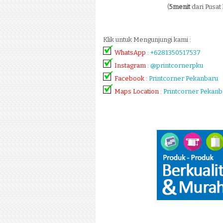
(
5menit
dari Pusat
Klik untuk Mengunjungi kami :
WhatsApp
:
+6281350517537
Instagram
:
@printcornerpku
Facebook
:
Printcorner Pekanbaru
Maps Location
:
Printcorner Pekanb