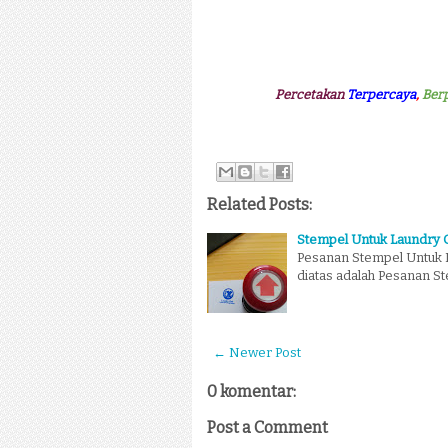
Percetakan
Terpercaya
,
Ber
Related Posts:
Stempel Untuk Laundry 
Pesanan Stempel Untuk L
diatas adalah Pesanan S
← Newer Post
0 komentar:
Post a Comment