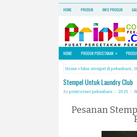
HOME
PRODUK
INFO PRODUK
GA
»
HOME
PRODUK PERCETAKAN
PRODUK
Home
»
bikin stempel di pekanbaru
,
S
Stempel Untuk Laundry Club
By
printcorner pekanbaru
20:25
N
Pesanan Stempe