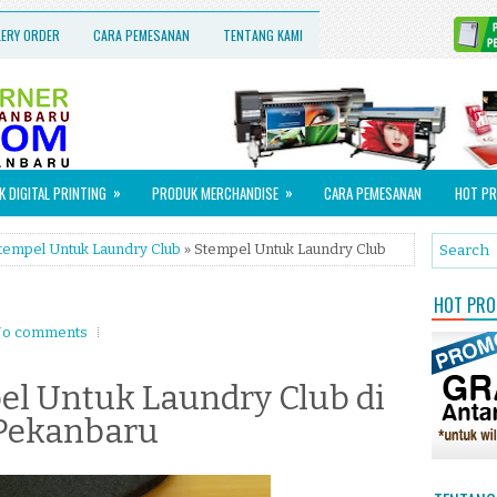
LERY ORDER
CARA PEMESANAN
TENTANG KAMI
»
»
 DIGITAL PRINTING
PRODUK MERCHANDISE
CARA PEMESANAN
HOT PR
tempel Untuk Laundry Club
» Stempel Untuk Laundry Club
HOT PROM
o comments
l Untuk Laundry Club di
Pekanbaru