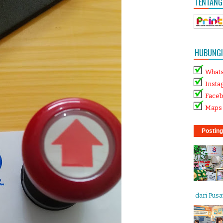
TENTANG
HUBUNGI 
What
Insta
Face
Maps 
Posting
dari Pusat