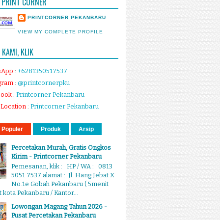
 PRINT CORNER
PRINTCORNER PEKANBARU
VIEW MY COMPLETE PROFILE
KAMI, KLIK
sApp
:
+6281350517537
gram
:
@printcornerpku
book
:
Printcorner Pekanbaru
Location
:
Printcorner Pekanbaru
 Populer
Produk
Arsip
Percetakan Murah, Gratis Ongkos
Kirim - Printcorner Pekanbaru
Pemesanan, klik : HP / WA : 0813
5051 7537 alamat : Jl. Hang Jebat X
No.1e Gobah Pekanbaru ( 5menit
 kota Pekanbaru / Kantor...
Lowongan Magang Tahun 2026 -
Pusat Percetakan Pekanbaru