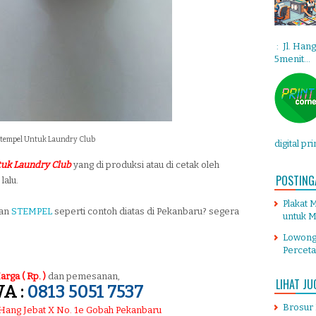
: Jl. Han
5menit...
tempel Untuk Laundry Club
digital pr
tuk Laundry Club
yang di produksi atau di cetak oleh
POSTING
lalu.
Plakat 
tan
STEMPEL
seperti contoh diatas di Pekanbaru? segera
untuk M
Lowong
Percet
arga ( Rp. )
dan pemesanan,
LIHAT JU
A :
0813 5051 7537
Brosur
. Hang Jebat X No. 1e Gobah Pekanbaru