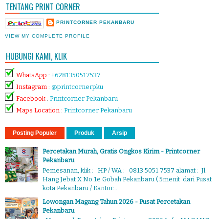
TENTANG PRINT CORNER
PRINTCORNER PEKANBARU
VIEW MY COMPLETE PROFILE
HUBUNGI KAMI, KLIK
WhatsApp
:
+6281350517537
Instagram
:
@printcornerpku
Facebook
:
Printcorner Pekanbaru
Maps Location
:
Printcorner Pekanbaru
Posting Populer
Produk
Arsip
Percetakan Murah, Gratis Ongkos Kirim - Printcorner
Pekanbaru
Pemesanan, klik : HP / WA : 0813 5051 7537 alamat : Jl.
Hang Jebat X No.1e Gobah Pekanbaru ( 5menit dari Pusat
kota Pekanbaru / Kantor...
Lowongan Magang Tahun 2026 - Pusat Percetakan
Pekanbaru