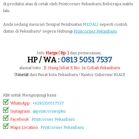
di produksi atau di cetak oleh Printcorner Pekanbaru Beberapa waktu
lalu.
Anda sedang mencari Tempat Pembuatan
MEDALI
seperti contoh
diatas di Pekanbaru? segera Hubungi
Printcorner Pekanbaru
Info
Harga ( Rp. )
dan pemesanan,
HP / WA :
0813 5051 7537
alamat toko :
Jl. Hang Jebat X No. 1e Gobah Pekanbaru
(
5menit
dari Pusat kota Pekanbaru / Kantor Gubernur RIAU)
Klik untuk Mengunjungi kami :
WhatsApp
:
+6281350517537
Instagram
:
@printcornerpku
Facebook
:
Printcorner Pekanbaru
Maps Location
:
Printcorner Pekanbaru