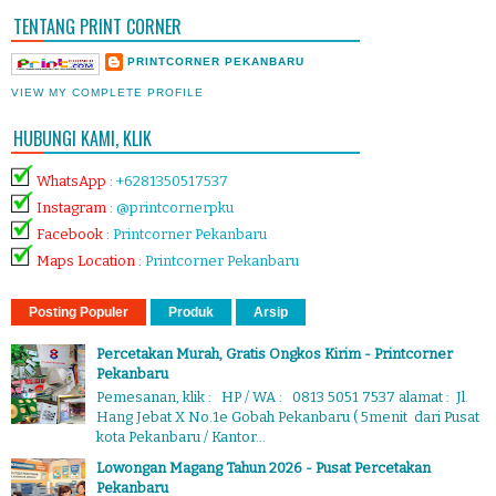
TENTANG PRINT CORNER
PRINTCORNER PEKANBARU
VIEW MY COMPLETE PROFILE
HUBUNGI KAMI, KLIK
WhatsApp
:
+6281350517537
Instagram
:
@printcornerpku
Facebook
:
Printcorner Pekanbaru
Maps Location
:
Printcorner Pekanbaru
Posting Populer
Produk
Arsip
Percetakan Murah, Gratis Ongkos Kirim - Printcorner
Pekanbaru
Pemesanan, klik : HP / WA : 0813 5051 7537 alamat : Jl.
Hang Jebat X No.1e Gobah Pekanbaru ( 5menit dari Pusat
kota Pekanbaru / Kantor...
Lowongan Magang Tahun 2026 - Pusat Percetakan
Pekanbaru