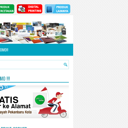
OMO!!
O !!!