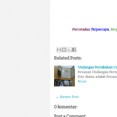
Percetakan
Terpercaya
,
Ber
Related Posts:
Undangan Pernikahan C
Pesanan Undangan Pern
Foto diatas adalah Pesa
More
← Newer Post
0 komentar:
Post a Comment