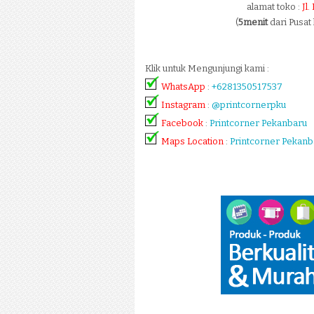
alamat toko :
Jl
(
5menit
dari Pusat
Klik untuk Mengunjungi kami :
WhatsApp
:
+6281350517537
Instagram
:
@printcornerpku
Facebook
:
Printcorner Pekanbaru
Maps Location
:
Printcorner Pekanb