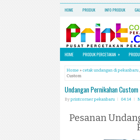
HOME
PRODUK
INFO PRODUK
GA
»
HOME
PRODUK PERCETAKAN
PRODUK
Home
»
cetak undangan di pekanbaru
Custom
Undangan Pernikahan Custom
By
printcorner pekanbaru
04:14
N
Pesanan Undang