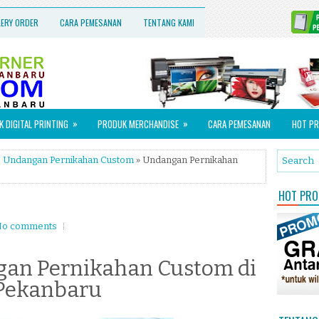
LERY ORDER
CARA PEMESANAN
TENTANG KAMI
»
»
 DIGITAL PRINTING
PRODUK MERCHANDISE
CARA PEMESANAN
HOT PR
,
Undangan Pernikahan Custom
» Undangan Pernikahan
HOT PROM
o comments
an Pernikahan Custom di
Pekanbaru