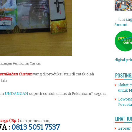
: Jl. Han
5menit...
digital pr
ndangan Pernikahan Custom
POSTING
ernikahan Custom
yang di produksi atau di cetak oleh
lalu.
Plakat 
untuk M
tan
UNDANGAN
seperti contoh diatas di Pekanbaru? segera
Lowong
Percet
LIHAT JU
arga ( Rp. )
dan pemesanan,
A :
0813 5051 7537
Brosur