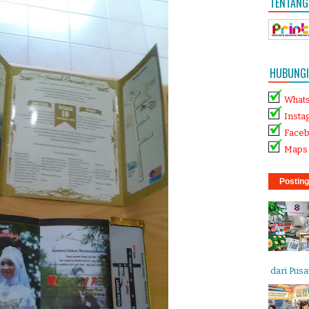
TENTANG
HUBUNGI 
What
Insta
Face
Maps 
Posting
dari Pusat