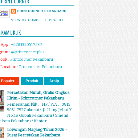
 PRINT CORNER
PRINTCORNER PEKANBARU
VIEW MY COMPLETE PROFILE
KAMI, KLIK
sApp
:
+6281350517537
gram
:
@printcornerpku
book
:
Printcorner Pekanbaru
Location
:
Printcorner Pekanbaru
 Populer
Produk
Arsip
Percetakan Murah, Gratis Ongkos
Kirim - Printcorner Pekanbaru
Pemesanan, klik : HP / WA : 0813
5051 7537 alamat : Jl. Hang Jebat X
No.1e Gobah Pekanbaru ( 5menit
 kota Pekanbaru / Kantor...
Lowongan Magang Tahun 2026 -
Pusat Percetakan Pekanbaru