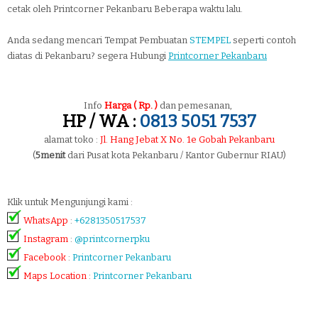
cetak oleh Printcorner Pekanbaru Beberapa waktu lalu.
Anda sedang mencari Tempat Pembuatan
STEMPEL
seperti contoh
diatas di Pekanbaru? segera Hubungi
Printcorner Pekanbaru
Info
Harga ( Rp. )
dan pemesanan,
HP / WA :
0813 5051 7537
alamat toko :
Jl. Hang Jebat X No. 1e Gobah Pekanbaru
(
5menit
dari Pusat kota Pekanbaru / Kantor Gubernur RIAU)
Klik untuk Mengunjungi kami :
WhatsApp
:
+6281350517537
Instagram
:
@printcornerpku
Facebook
:
Printcorner Pekanbaru
Maps Location
:
Printcorner Pekanbaru