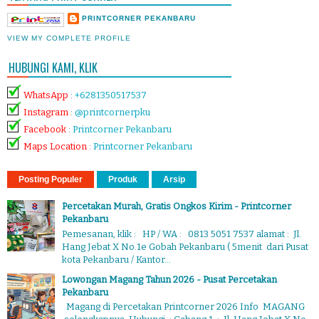
PRINTCORNER PEKANBARU
VIEW MY COMPLETE PROFILE
HUBUNGI KAMI, KLIK
WhatsApp
:
+6281350517537
Instagram
:
@printcornerpku
Facebook
:
Printcorner Pekanbaru
Maps Location
:
Printcorner Pekanbaru
Posting Populer
Produk
Arsip
Percetakan Murah, Gratis Ongkos Kirim - Printcorner
Pekanbaru
Pemesanan, klik : HP / WA : 0813 5051 7537 alamat : Jl.
Hang Jebat X No.1e Gobah Pekanbaru ( 5menit dari Pusat
kota Pekanbaru / Kantor...
Lowongan Magang Tahun 2026 - Pusat Percetakan
Pekanbaru
Magang di Percetakan Printcorner 2026 Info MAGANG