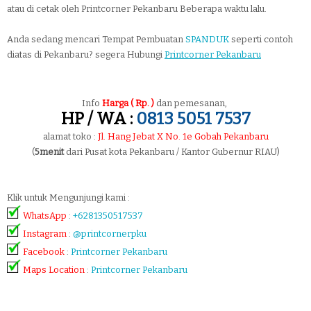
atau di cetak oleh Printcorner Pekanbaru Beberapa waktu lalu.
Anda sedang mencari Tempat Pembuatan
SPANDUK
seperti contoh
diatas di Pekanbaru? segera Hubungi
Printcorner Pekanbaru
Info
Harga ( Rp. )
dan pemesanan,
HP / WA :
0813 5051 7537
alamat toko :
Jl. Hang Jebat X No. 1e Gobah Pekanbaru
(
5menit
dari Pusat kota Pekanbaru / Kantor Gubernur RIAU)
Klik untuk Mengunjungi kami :
WhatsApp
:
+6281350517537
Instagram
:
@printcornerpku
Facebook
:
Printcorner Pekanbaru
Maps Location
:
Printcorner Pekanbaru