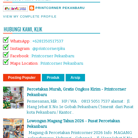
PRINTCORNER PEKANBARU
VIEW MY COMPLETE PROFILE
HUBUNGI KAMI, KLIK
WhatsApp
:
+6281350517537
Instagram
:
@printcornerpku
Facebook
:
Printcorner Pekanbaru
Maps Location
:
Printcorner Pekanbaru
Posting Populer
Produk
Arsip
Percetakan Murah, Gratis Ongkos Kirim - Printcorner
Pekanbaru
Pemesanan, klik : HP / WA : 0813 5051 7537 alamat : Jl.
Hang Jebat X No.1e Gobah Pekanbaru ( 5menit dari Pusat
kota Pekanbaru / Kantor...
Lowongan Magang Tahun 2026 - Pusat Percetakan
Pekanbaru
Magang di Percetakan Printcorner 2026 Info MAGANG