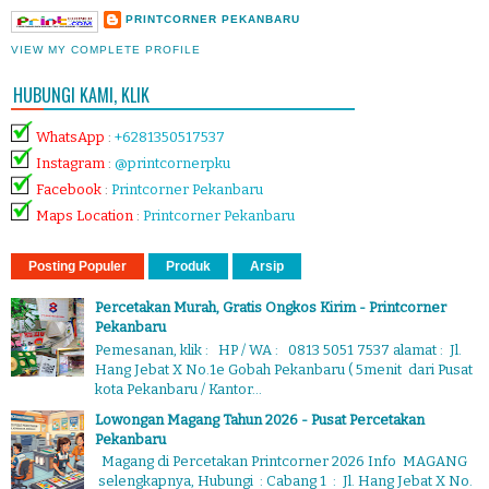
PRINTCORNER PEKANBARU
VIEW MY COMPLETE PROFILE
HUBUNGI KAMI, KLIK
WhatsApp
:
+6281350517537
Instagram
:
@printcornerpku
Facebook
:
Printcorner Pekanbaru
Maps Location
:
Printcorner Pekanbaru
Posting Populer
Produk
Arsip
Percetakan Murah, Gratis Ongkos Kirim - Printcorner
Pekanbaru
Pemesanan, klik : HP / WA : 0813 5051 7537 alamat : Jl.
Hang Jebat X No.1e Gobah Pekanbaru ( 5menit dari Pusat
kota Pekanbaru / Kantor...
Lowongan Magang Tahun 2026 - Pusat Percetakan
Pekanbaru
Magang di Percetakan Printcorner 2026 Info MAGANG
selengkapnya, Hubungi : Cabang 1 : Jl. Hang Jebat X No.