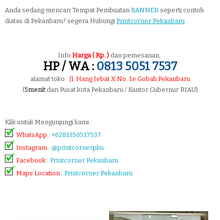
Anda sedang mencari Tempat Pembuatan
BANNER
seperti contoh
diatas di Pekanbaru? segera Hubungi
Printcorner Pekanbaru
Info
Harga ( Rp. )
dan pemesanan,
HP / WA :
0813 5051 7537
alamat toko :
Jl. Hang Jebat X No. 1e Gobah Pekanbaru
(
5menit
dari Pusat kota Pekanbaru / Kantor Gubernur RIAU)
Klik untuk Mengunjungi kami :
WhatsApp
:
+6281350517537
Instagram
:
@printcornerpku
Facebook
:
Printcorner Pekanbaru
Maps Location
:
Printcorner Pekanbaru