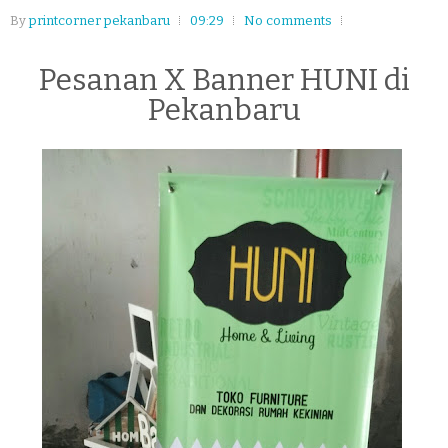
By
printcorner pekanbaru
09:29
No comments
Pesanan X Banner HUNI di
Pekanbaru