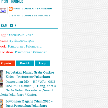
 PRINT CORNER
PRINTCORNER PEKANBARU
VIEW MY COMPLETE PROFILE
KAMI, KLIK
sApp
:
+6281350517537
gram
:
@printcornerpku
book
:
Printcorner Pekanbaru
Location
:
Printcorner Pekanbaru
 Populer
Produk
Arsip
Percetakan Murah, Gratis Ongkos
Kirim - Printcorner Pekanbaru
Pemesanan, klik : HP / WA : 0813
5051 7537 alamat : Jl. Hang Jebat X
No.1e Gobah Pekanbaru ( 5menit
 kota Pekanbaru / Kantor...
Lowongan Magang Tahun 2026 -
Pusat Percetakan Pekanbaru