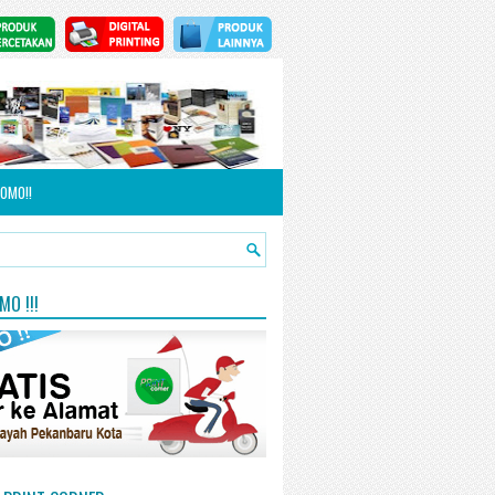
OMO!!
O !!!