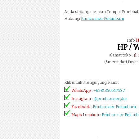
Anda sedang mencari Tempat Pembua
Hubungi
Printcorner Pekanbaru
Info
H
HP / W
alamat toko :
Jl
(
5menit
dari Pusat
Klik untuk Mengunjungi kami :
WhatsApp
:
+6281350517537
Instagram
:
@printcornerpku
Facebook
:
Printcorner Pekanbaru
Maps Location
:
Printcorner Pekanb