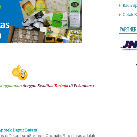
Bikin S
Cetak K
PARTNER
pengalaman
dengan Kwalitas
Terbaik
di Pekanbaru
 Apotek Dapur Batam
s di PekanbaruStempel OtomatisFoto diatas adalah