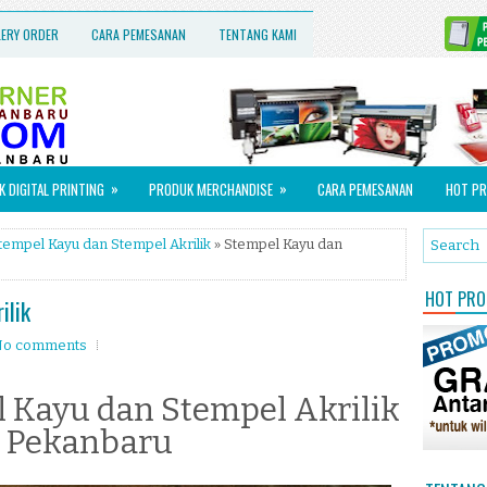
LERY ORDER
CARA PEMESANAN
TENTANG KAMI
»
»
 DIGITAL PRINTING
PRODUK MERCHANDISE
CARA PEMESANAN
HOT PR
tempel Kayu dan Stempel Akrilik
» Stempel Kayu dan
HOT PROM
ilik
o comments
 Kayu dan Stempel Akrilik
i Pekanbaru