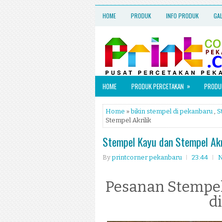
HOME
PRODUK
INFO PRODUK
GA
»
HOME
PRODUK PERCETAKAN
PRODUK
Home
»
bikin stempel di pekanbaru
,
S
Stempel Akrilik
Stempel Kayu dan Stempel Akr
By
printcorner pekanbaru
23:44
N
Pesanan Stempel
d