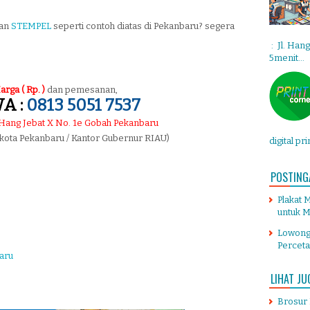
tan
STEMPEL
seperti contoh diatas di Pekanbaru? segera
: Jl. Han
5menit...
arga ( Rp. )
dan pemesanan,
A :
0813 5051 7537
. Hang Jebat X No. 1e Gobah Pekanbaru
 kota Pekanbaru / Kantor Gubernur RIAU)
digital pr
POSTING
Plakat 
untuk M
Lowong
Percet
aru
LIHAT JU
Brosur