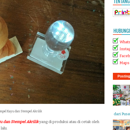
TENTANG
HUBUNGI 
What
Insta
Face
Maps 
Posting
mpel Kayu dan Stempel Akrilik
dari Pusat
u dan Stempel Akrilik
yang di produksi atau di cetak oleh
lalu.