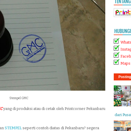
TENTANG
HUBUNGI 
What
Insta
Face
Maps 
Posting
Stempel GMC
MC
yang di produksi atau di cetak oleh Printcorner Pekanbaru
dari Pusat
tan
STEMPEL
seperti contoh diatas di Pekanbaru? segera