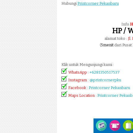
Hubungi
Printcorner Pekanbaru
Info
H
HP / W
alamat toko :
Jl
(
5menit
dari Pusat
Klik untuk Mengunjungi kami :
WhatsApp
:
+6281350517537
Instagram
:
@printcornerpku
Facebook
:
Printcorner Pekanbaru
Maps Location
:
Printcorner Pekanb