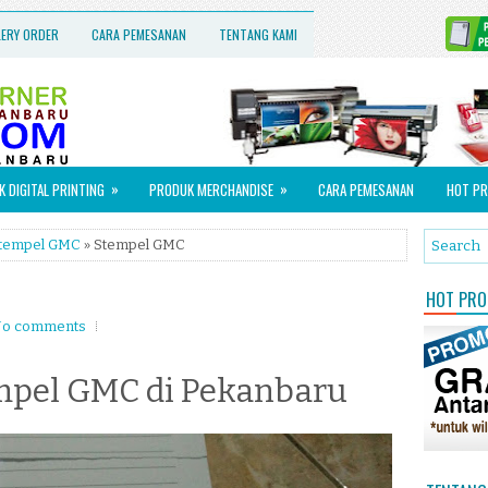
LERY ORDER
CARA PEMESANAN
TENTANG KAMI
»
»
 DIGITAL PRINTING
PRODUK MERCHANDISE
CARA PEMESANAN
HOT PR
tempel GMC
» Stempel GMC
HOT PROM
o comments
mpel GMC di Pekanbaru