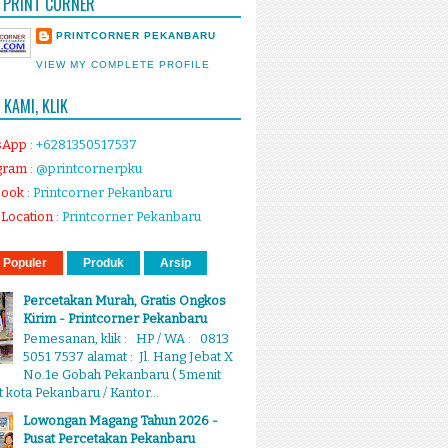
 PRINT CORNER
PRINTCORNER PEKANBARU
VIEW MY COMPLETE PROFILE
KAMI, KLIK
sApp
:
+6281350517537
gram
:
@printcornerpku
book
:
Printcorner Pekanbaru
Location
:
Printcorner Pekanbaru
 Populer
Produk
Arsip
Percetakan Murah, Gratis Ongkos
Kirim - Printcorner Pekanbaru
Pemesanan, klik : HP / WA : 0813
5051 7537 alamat : Jl. Hang Jebat X
No.1e Gobah Pekanbaru ( 5menit
 kota Pekanbaru / Kantor...
Lowongan Magang Tahun 2026 -
Pusat Percetakan Pekanbaru