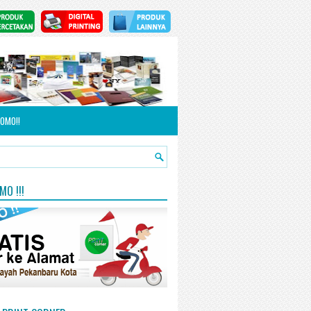
OMO!!
O !!!