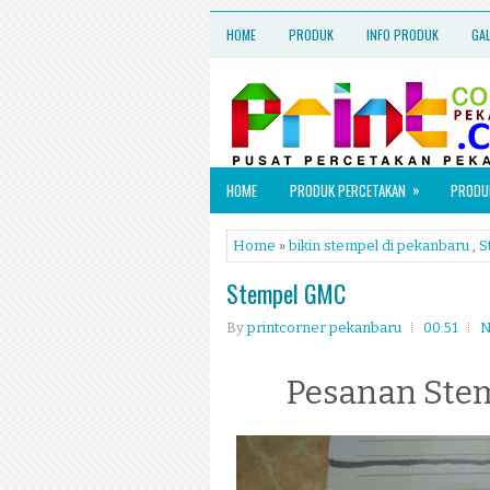
HOME
PRODUK
INFO PRODUK
GA
»
HOME
PRODUK PERCETAKAN
PRODUK
Home
»
bikin stempel di pekanbaru
,
S
Stempel GMC
By
printcorner pekanbaru
00:51
N
Pesanan Ste