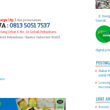
: Jl. Han
arga ( Rp. )
dan pemesanan,
5menit...
A :
0813 5051 7537
. Hang Jebat X No. 1e Gobah Pekanbaru
 kota Pekanbaru / Kantor Gubernur RIAU)
digital pr
POSTING
Plakat 
untuk M
aru
Lowong
Percet
LIHAT JU
Brosur