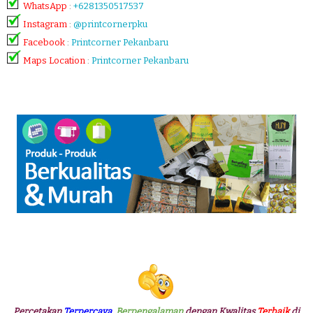
WhatsApp
:
+6281350517537
Instagram
:
@printcornerpku
Facebook
:
Printcorner Pekanbaru
Maps Location
:
Printcorner Pekanbaru
Percetakan
Terpercaya
,
Berpengalaman
dengan Kwalitas
Terbaik
di