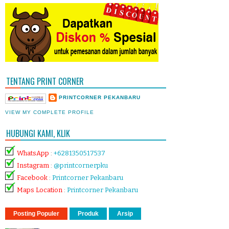
TENTANG PRINT CORNER
PRINTCORNER PEKANBARU
VIEW MY COMPLETE PROFILE
HUBUNGI KAMI, KLIK
WhatsApp
:
+6281350517537
Instagram
:
@printcornerpku
Facebook
:
Printcorner Pekanbaru
Maps Location
:
Printcorner Pekanbaru
Posting Populer
Produk
Arsip