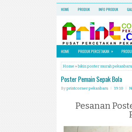
HOME
PRODUK
INFO PRODUK
GA
»
HOME
PRODUK PERCETAKAN
PRODUK
Home
»
bikin poster murah pekanbaru
Poster Pemain Sepak Bola
By
printcorner pekanbaru
19:10
N
Pesanan Poste