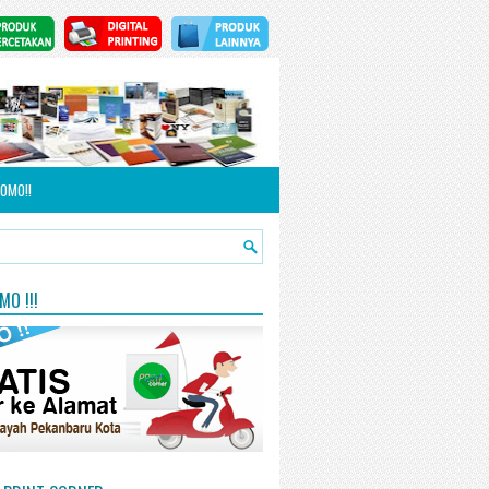
OMO!!
O !!!