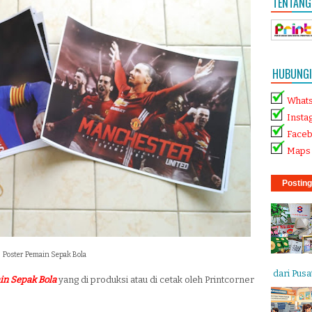
TENTANG
HUBUNGI 
What
Insta
Face
Maps 
Posting
Poster Pemain Sepak Bola
dari Pusat
in Sepak Bola
yang di produksi atau di cetak oleh Printcorner