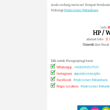
Anda sedang mencari Tempat Pembua
Hubungi
Printcorner Pekanbaru
Info
H
HP / W
alamat toko :
Jl
(
5menit
dari Pusat
Klik untuk Mengunjungi kami :
WhatsApp
:
+6281350517537
Instagram
:
@printcornerpku
Facebook
:
Printcorner Pekanbaru
Maps Location
:
Printcorner Pekanb