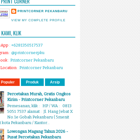
 PRINT CORNER
PRINTCORNER PEKANBARU
VIEW MY COMPLETE PROFILE
KAMI, KLIK
sApp
:
+6281350517537
gram
:
@printcornerpku
book
:
Printcorner Pekanbaru
Location
:
Printcorner Pekanbaru
 Populer
Produk
Arsip
Percetakan Murah, Gratis Ongkos
Kirim - Printcorner Pekanbaru
Pemesanan, klik : HP / WA : 0813
5051 7537 alamat : Jl. Hang Jebat X
No.1e Gobah Pekanbaru ( 5menit
 kota Pekanbaru / Kantor...
Lowongan Magang Tahun 2026 -
Pusat Percetakan Pekanbaru