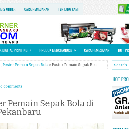
LERY ORDER
CARA PEMESANAN
TENTANG KAMI
»
»
 DIGITAL PRINTING
PRODUK MERCHANDISE
CARA PEMESANAN
HOT PR
,
Poster Pemain Sepak Bola
» Poster Pemain Sepak Bola
HOT PROM
o comments
r Pemain Sepak Bola di
Pekanbaru