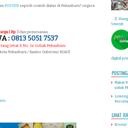
tan
POSTER
seperti contoh diatas di Pekanbaru? segera
: Jl. Han
5menit...
arga ( Rp. )
dan pemesanan,
A :
0813 5051 7537
. Hang Jebat X No. 1e Gobah Pekanbaru
 kota Pekanbaru / Kantor Gubernur RIAU)
digital pr
POSTING
Plakat 
untuk M
Lowong
aru
Percet
LIHAT JU
Brosur