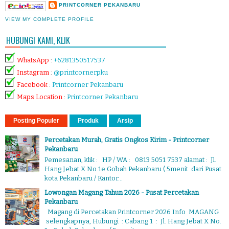
PRINTCORNER PEKANBARU
VIEW MY COMPLETE PROFILE
HUBUNGI KAMI, KLIK
WhatsApp
:
+6281350517537
Instagram
:
@printcornerpku
Facebook
:
Printcorner Pekanbaru
Maps Location
:
Printcorner Pekanbaru
Posting Populer
Produk
Arsip
Percetakan Murah, Gratis Ongkos Kirim - Printcorner
Pekanbaru
Pemesanan, klik : HP / WA : 0813 5051 7537 alamat : Jl.
Hang Jebat X No.1e Gobah Pekanbaru ( 5menit dari Pusat
kota Pekanbaru / Kantor...
Lowongan Magang Tahun 2026 - Pusat Percetakan
Pekanbaru
Magang di Percetakan Printcorner 2026 Info MAGANG
selengkapnya, Hubungi : Cabang 1 : Jl. Hang Jebat X No.