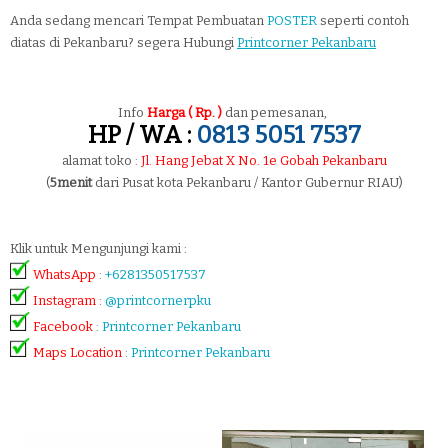
Anda sedang mencari Tempat Pembuatan
POSTER
seperti contoh
diatas di Pekanbaru? segera Hubungi
Printcorner Pekanbaru
Info
Harga ( Rp. )
dan pemesanan,
HP / WA :
0813 5051 7537
alamat toko :
Jl. Hang Jebat X No. 1e Gobah Pekanbaru
(
5menit
dari Pusat kota Pekanbaru / Kantor Gubernur RIAU)
Klik untuk Mengunjungi kami :
WhatsApp
:
+6281350517537
Instagram
:
@printcornerpku
Facebook
:
Printcorner Pekanbaru
Maps Location
:
Printcorner Pekanbaru