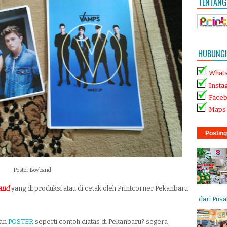
TENTANG
HUBUNGI 
What
Insta
Face
Maps 
Posting
Poster Boyband
band
yang di produksi atau di cetak oleh Printcorner Pekanbaru
dari Pusat
tan
POSTER
seperti contoh diatas di Pekanbaru? segera