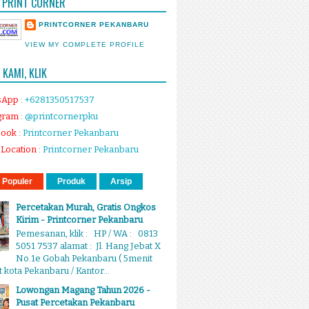
 PRINT CORNER
PRINTCORNER PEKANBARU
VIEW MY COMPLETE PROFILE
KAMI, KLIK
sApp
:
+6281350517537
gram
:
@printcornerpku
book
:
Printcorner Pekanbaru
Location
:
Printcorner Pekanbaru
 Populer
Produk
Arsip
Percetakan Murah, Gratis Ongkos
Kirim - Printcorner Pekanbaru
Pemesanan, klik : HP / WA : 0813
5051 7537 alamat : Jl. Hang Jebat X
No.1e Gobah Pekanbaru ( 5menit
 kota Pekanbaru / Kantor...
Lowongan Magang Tahun 2026 -
Pusat Percetakan Pekanbaru