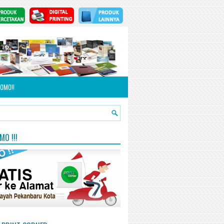
OMO!!
O !!!