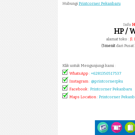
Hubungi
Printcorner Pekanbaru
Info
H
HP / W
alamat toko :
Jl
(
5menit
dari Pusat
Klik untuk Mengunjungi kami :
WhatsApp
:
+6281350517537
Instagram
:
@printcornerpku
Facebook
:
Printcorner Pekanbaru
Maps Location
:
Printcorner Pekanb