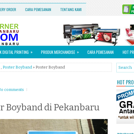
LERY ORDER
CARA PEMESANAN
TENTANG KAMI
»
»
 DIGITAL PRINTING
PRODUK MERCHANDISE
CARA PEMESANAN
HOT PR
,
Poster Boyband
» Poster Boyband
HOT PROM
o comments
r Boyband di Pekanbaru