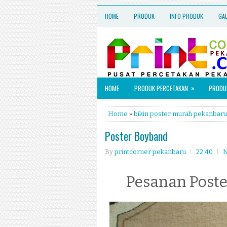
HOME
PRODUK
INFO PRODUK
GA
»
HOME
PRODUK PERCETAKAN
PRODUK
Home
»
bikin poster murah pekanbaru
Poster Boyband
By
printcorner pekanbaru
22:40
N
Pesanan Poste