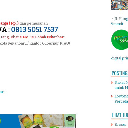
: Jl. Han
arga ( Rp. )
dan pemesanan,
5menit...
A :
0813 5051 7537
. Hang Jebat X No. 1e Gobah Pekanbaru
 kota Pekanbaru / Kantor Gubernur RIAU)
digital pr
POSTING
Plakat 
untuk M
aru
Lowong
Percet
LIHAT JU
Brosur