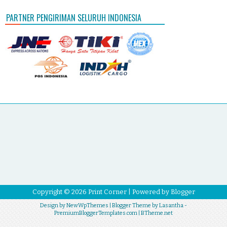
PARTNER PENGIRIMAN SELURUH INDONESIA
Copyright ©
2026
Print Corner
| Powered by
Blogger
Design by
NewWpThemes
| Blogger Theme by
Lasantha
-
PremiumBloggerTemplates.com
|
BTheme.net