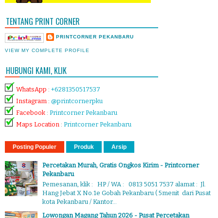
TENTANG PRINT CORNER
PRINTCORNER PEKANBARU
VIEW MY COMPLETE PROFILE
HUBUNGI KAMI, KLIK
WhatsApp
:
+6281350517537
Instagram
:
@printcornerpku
Facebook
:
Printcorner Pekanbaru
Maps Location
:
Printcorner Pekanbaru
Posting Populer
Produk
Arsip
Percetakan Murah, Gratis Ongkos Kirim - Printcorner
Pekanbaru
Pemesanan, klik : HP / WA : 0813 5051 7537 alamat : Jl.
Hang Jebat X No.1e Gobah Pekanbaru ( 5menit dari Pusat
kota Pekanbaru / Kantor...
Lowongan Magang Tahun 2026 - Pusat Percetakan