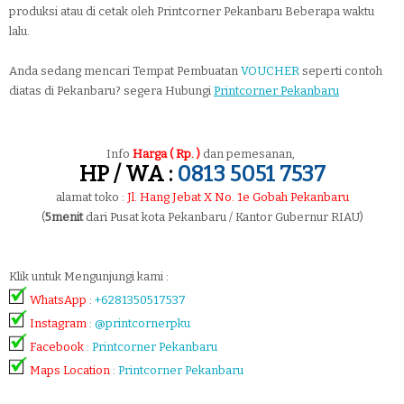
produksi atau di cetak oleh Printcorner Pekanbaru Beberapa waktu
lalu.
Anda sedang mencari Tempat Pembuatan
VOUCHER
seperti contoh
diatas di Pekanbaru? segera Hubungi
Printcorner Pekanbaru
Info
Harga ( Rp. )
dan pemesanan,
HP / WA :
0813 5051 7537
alamat toko :
Jl. Hang Jebat X No. 1e Gobah Pekanbaru
(
5menit
dari Pusat kota Pekanbaru / Kantor Gubernur RIAU)
Klik untuk Mengunjungi kami :
WhatsApp
:
+6281350517537
Instagram
:
@printcornerpku
Facebook
:
Printcorner Pekanbaru
Maps Location
:
Printcorner Pekanbaru