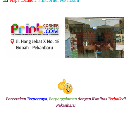
Maps Location
:
Printcorner Pekanbaru
Percetakan
Terpercaya
,
Berpengalaman
dengan Kwalitas
Terbaik
di
Pekanbaru