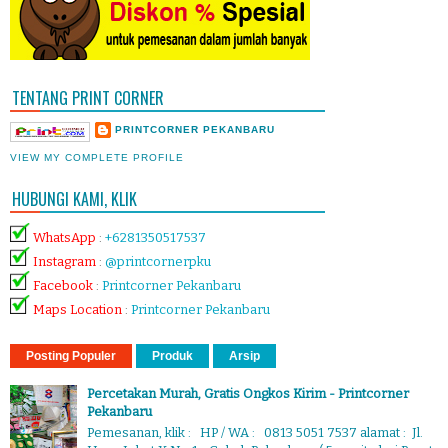
TENTANG PRINT CORNER
PRINTCORNER PEKANBARU
VIEW MY COMPLETE PROFILE
HUBUNGI KAMI, KLIK
WhatsApp
:
+6281350517537
Instagram
:
@printcornerpku
Facebook
:
Printcorner Pekanbaru
Maps Location
:
Printcorner Pekanbaru
Posting Populer
Produk
Arsip
Percetakan Murah, Gratis Ongkos Kirim - Printcorner
Pekanbaru
Pemesanan, klik : HP / WA : 0813 5051 7537 alamat : Jl.