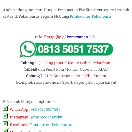
Anda sedang mencari Tempat Pembuatan
Plat Stainless
seperti contoh
diatas di Pekanbaru? segera Hubungi
Printcorner Pekanbaru
Info
Harga (Rp.)
/
Pemesanan
, klik :
Cabang 1
:
Jl. Hang Jebat X No. 1e Gobah Pekanbaru
(
5menit
dari Pusat kota / Kantor Gubernur RIAU)
Cabang 2
:
H.R. Soebrantas no. 137b - Panam
(Komplek ruko Indonesia Sport, depan jalan cipta karya)
Klik untuk Mengunjungi kami :
WhatsApp
:
+6281350517537
Instagram
:
@printcornerpku
Facebook
:
Printcorner Pekanbaru