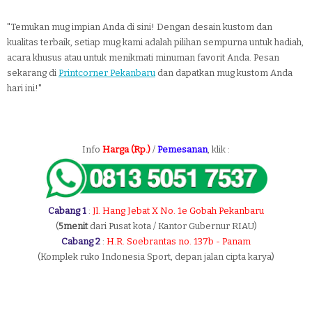
"Temukan mug impian Anda di sini! Dengan desain kustom dan
kualitas terbaik, setiap mug kami adalah pilihan sempurna untuk hadiah,
acara khusus atau untuk menikmati minuman favorit Anda. Pesan
sekarang di
Printcorner Pekanbaru
dan dapatkan mug kustom Anda
hari ini!"
Info
Harga (Rp.)
/
Pemesanan
, klik :
Cabang 1
:
Jl. Hang Jebat X No. 1e Gobah Pekanbaru
(
5menit
dari Pusat kota / Kantor Gubernur RIAU)
Cabang 2
:
H.R. Soebrantas no. 137b - Panam
(Komplek ruko Indonesia Sport, depan jalan cipta karya)