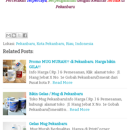
Percetakan
Terpercaya
,
Berpengalaman
dengan Kwalitas
Terbaik
di
Pekanbaru
Lokasi:
Pekanbaru, Kota Pekanbaru, Riau, Indonesia
Related Posts:
Promo MUG MURAH!! di Pekanbaru. Harga bikin
GILA!!
Info Harga ( Rp. ) & Pemesanan, Klik :alamat toko : Jl.
Hang Jebat X No. 1e Gobah Pekanbaru(5menit dari
Pusat kota P…
Read More
Bikin Gelas / Mug di Pekanbaru
Toko Mug PekanbaruInfo Harga ( Rp. ) & Pemesanan,
hubungi :alamat toko : Jl. Hang Jebat X No. 1e Gobah
Pekanbaru(5menit&n…
Read More
Gelas Mug Pekanbaru
Mug Murah Berkualitas, Hanya di PrintCorner