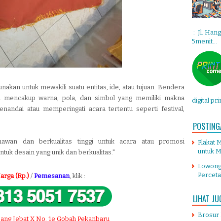
: Jl. Han
5menit...
nakan untuk mewakili suatu entitas, ide, atau tujuan. Bendera
ali mencakup warna, pola, dan simbol yang memiliki makna
digital pr
nandai atau memperingati acara tertentu seperti festival,
POSTING
wan dan berkualitas tinggi untuk acara atau promosi
Plakat 
untuk M
ntuk
desain yang unik dan berkualitas."
Lowong
Percet
arga (Rp.)
/
Pemesanan
, klik :
LIHAT JU
Brosur
 Hang Jebat X No. 1e Gobah Pekanbaru