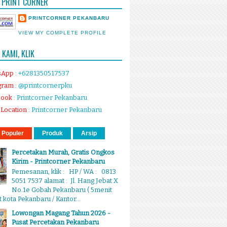
 PRINT CORNER
PRINTCORNER PEKANBARU
VIEW MY COMPLETE PROFILE
KAMI, KLIK
sApp
:
+6281350517537
gram
:
@printcornerpku
book
:
Printcorner Pekanbaru
Location
:
Printcorner Pekanbaru
 Populer
Produk
Arsip
Percetakan Murah, Gratis Ongkos
Kirim - Printcorner Pekanbaru
Pemesanan, klik : HP / WA : 0813
5051 7537 alamat : Jl. Hang Jebat X
No.1e Gobah Pekanbaru ( 5menit
 kota Pekanbaru / Kantor...
Lowongan Magang Tahun 2026 -
Pusat Percetakan Pekanbaru