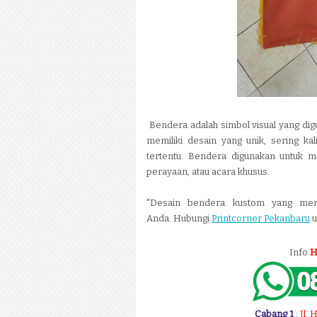
Bendera adalah simbol visual yang digu
memiliki desain yang unik, sering k
tertentu. Bendera digunakan untuk me
perayaan, atau acara khusus.
"Desain bendera kustom yang mena
Anda.
Hubungi
Printcorner Pekanbaru
u
Info
H
Cabang 1
:
Jl.