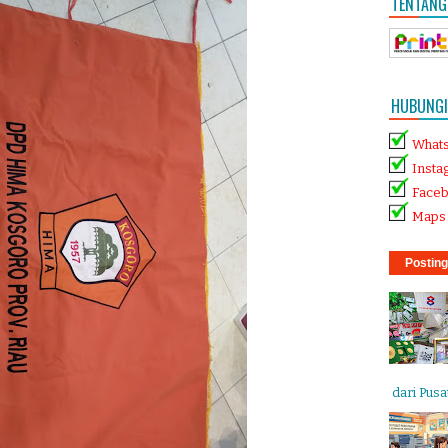
TENTANG
HUBUNGI 
What
Insta
Face
Maps 
Posting
dari Pusat