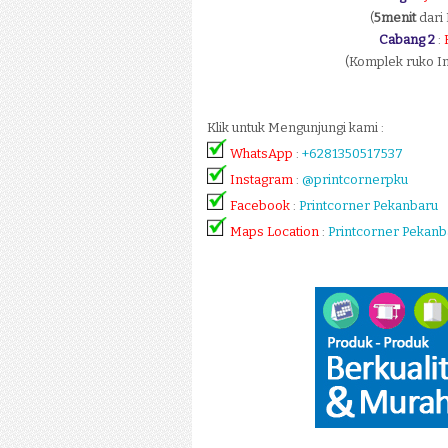
(
5menit
dari 
Cabang 2
:
(Komplek ruko In
Klik untuk Mengunjungi kami :
WhatsApp
:
+6281350517537
Instagram
:
@printcornerpku
Facebook
:
Printcorner Pekanbaru
Maps Location
:
Printcorner Pekanb