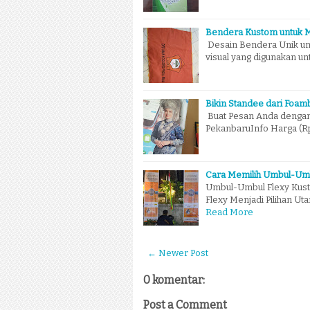
Bendera Kustom untuk 
Desain Bendera Unik unt
visual yang digunakan unt
Bikin Standee dari Foam
Buat Pesan Anda dengan 
PekanbaruInfo Harga (Rp.
Cara Memilih Umbul-Umb
Umbul-Umbul Flexy Kus
Flexy Menjadi Pilihan U
Read More
← Newer Post
0 komentar:
Post a Comment