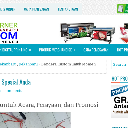
LERY ORDER
CARA PEMESANAN
TENTANG KAMI
»
»
 DIGITAL PRINTING
PRODUK MERCHANDISE
CARA PEMESANAN
HOT PR
pekanbaru
,
pekanbaru
» Bendera Kustom untuk Momen
HOT PROM
Spesial Anda
o comments
untuk Acara, Perayaan, dan Promosi