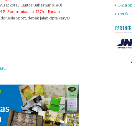
Pusat kota / Kantor Gubernur RIAU)
Bikin S
H.R. Soebrantas no. 137b - Panam
Cetak K
donesia Sport, depan jalan cipta karya)
PARTNER
aru