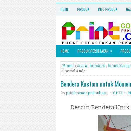
HOME
PRODUK
INFO PRODUK
GA
»
HOME
PRODUK PERCETAKAN
PRODUK
Home
»
acara
,
bendera
,
bendera di 
Spesial Anda
Bendera Kustom untuk Momen 
By
printcorner pekanbaru
01:33
N
Desain Bendera Unik 