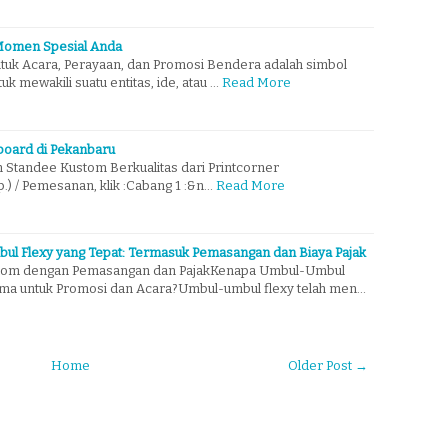
Momen Spesial Anda
uk Acara, Perayaan, dan Promosi Bendera adalah simbol
uk mewakili suatu entitas, ide, atau …
Read More
board di Pekanbaru
Standee Kustom Berkualitas dari Printcorner
) / Pemesanan, klik :Cabang 1 :&n…
Read More
ul Flexy yang Tepat: Termasuk Pemasangan dan Biaya Pajak
tom dengan Pemasangan dan PajakKenapa Umbul-Umbul
tama untuk Promosi dan Acara?Umbul-umbul flexy telah men…
Home
Older Post →