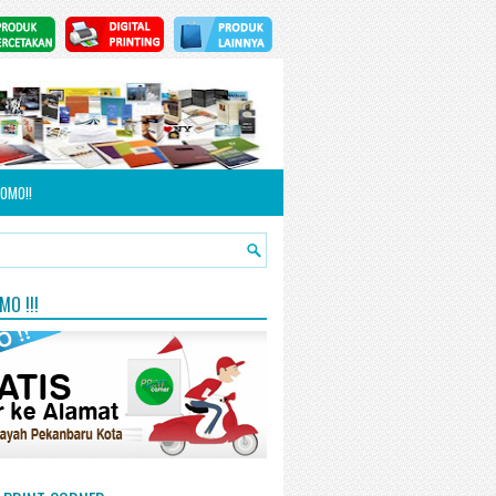
OMO!!
O !!!