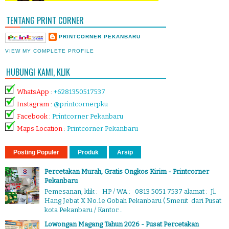
TENTANG PRINT CORNER
PRINTCORNER PEKANBARU
VIEW MY COMPLETE PROFILE
HUBUNGI KAMI, KLIK
WhatsApp
:
+6281350517537
Instagram
:
@printcornerpku
Facebook
:
Printcorner Pekanbaru
Maps Location
:
Printcorner Pekanbaru
Posting Populer
Produk
Arsip
Percetakan Murah, Gratis Ongkos Kirim - Printcorner
Pekanbaru
Pemesanan, klik : HP / WA : 0813 5051 7537 alamat : Jl.
Hang Jebat X No.1e Gobah Pekanbaru ( 5menit dari Pusat
kota Pekanbaru / Kantor...
Lowongan Magang Tahun 2026 - Pusat Percetakan