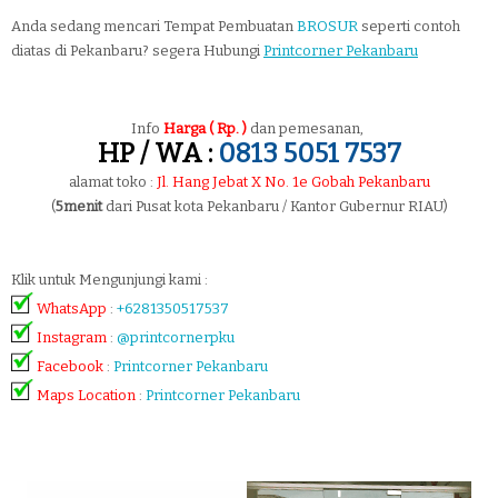
Anda sedang mencari Tempat Pembuatan
BROSUR
seperti contoh
diatas di Pekanbaru? segera Hubungi
Printcorner Pekanbaru
Info
Harga ( Rp. )
dan pemesanan,
HP / WA :
0813 5051 7537
alamat toko :
Jl. Hang Jebat X No. 1e Gobah Pekanbaru
(
5menit
dari Pusat kota Pekanbaru / Kantor Gubernur RIAU)
Klik untuk Mengunjungi kami :
WhatsApp
:
+6281350517537
Instagram
:
@printcornerpku
Facebook
:
Printcorner Pekanbaru
Maps Location
:
Printcorner Pekanbaru