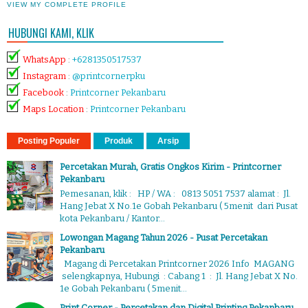
VIEW MY COMPLETE PROFILE
HUBUNGI KAMI, KLIK
WhatsApp
:
+6281350517537
Instagram
:
@printcornerpku
Facebook
:
Printcorner Pekanbaru
Maps Location
:
Printcorner Pekanbaru
Posting Populer
Produk
Arsip
Percetakan Murah, Gratis Ongkos Kirim - Printcorner
Pekanbaru
Pemesanan, klik : HP / WA : 0813 5051 7537 alamat : Jl.
Hang Jebat X No.1e Gobah Pekanbaru ( 5menit dari Pusat
kota Pekanbaru / Kantor...
Lowongan Magang Tahun 2026 - Pusat Percetakan
Pekanbaru
Magang di Percetakan Printcorner 2026 Info MAGANG
selengkapnya, Hubungi : Cabang 1 : Jl. Hang Jebat X No.
1e Gobah Pekanbaru ( 5menit...
Print Corner - Percetakan dan Digital Printing Pekanbaru