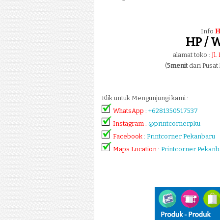
Info
H
HP / W
alamat toko :
Jl
(
5menit
dari Pusat
Klik untuk Mengunjungi kami :
WhatsApp
:
+6281350517537
Instagram
:
@printcornerpku
Facebook
:
Printcorner Pekanbaru
Maps Location
:
Printcorner Pekanb