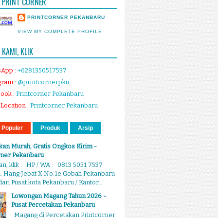
 PRINT CORNER
PRINTCORNER PEKANBARU
VIEW MY COMPLETE PROFILE
KAMI, KLIK
sApp
:
+6281350517537
gram
:
@printcornerpku
book
:
Printcorner Pekanbaru
Location
:
Printcorner Pekanbaru
 Populer
Produk
Arsip
kan Murah, Gratis Ongkos Kirim -
rner Pekanbaru
, klik : HP / WA : 0813 5051 7537
Jl. Hang Jebat X No.1e Gobah Pekanbaru
ari Pusat kota Pekanbaru / Kantor...
Lowongan Magang Tahun 2026 -
Pusat Percetakan Pekanbaru
Magang di Percetakan Printcorner