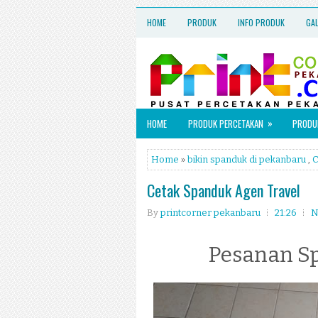
HOME
PRODUK
INFO PRODUK
GA
»
HOME
PRODUK PERCETAKAN
PRODUK
Home
»
bikin spanduk di pekanbaru
,
C
Cetak Spanduk Agen Travel
By
printcorner pekanbaru
21:26
N
Pesanan S