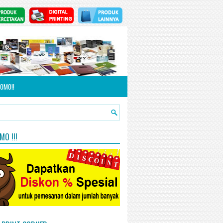
OMO!!
O !!!