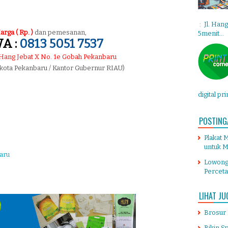
: Jl. Han
arga ( Rp. )
dan pemesanan,
5menit...
A :
0813 5051 7537
. Hang Jebat X No. 1e Gobah Pekanbaru
 kota Pekanbaru / Kantor Gubernur RIAU)
digital pr
POSTING
Plakat 
untuk M
aru
Lowong
Percet
LIHAT JU
Brosur
Bikin S