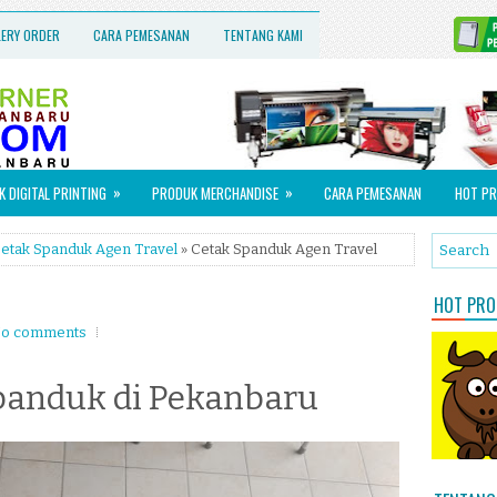
LERY ORDER
CARA PEMESANAN
TENTANG KAMI
»
»
 DIGITAL PRINTING
PRODUK MERCHANDISE
CARA PEMESANAN
HOT PR
etak Spanduk Agen Travel
» Cetak Spanduk Agen Travel
HOT PROM
o comments
panduk di Pekanbaru