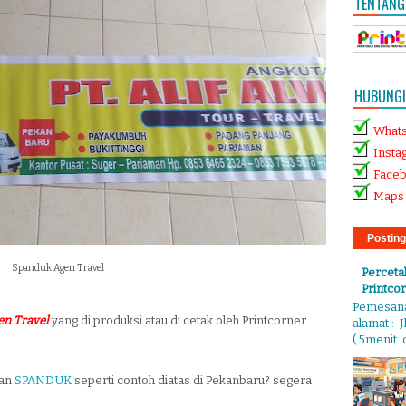
TENTANG
HUBUNGI 
What
Insta
Face
Maps 
Posting
Spanduk Agen Travel
Perceta
Printco
Pemesanan
en Travel
yang di produksi atau di cetak oleh Printcorner
alamat : 
( 5menit d
tan
SPANDUK
seperti contoh diatas di Pekanbaru? segera