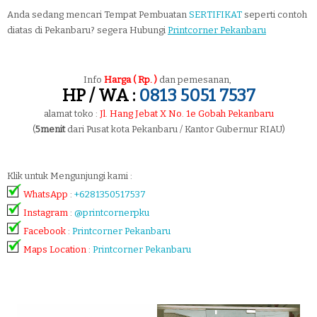
Anda sedang mencari Tempat Pembuatan
SERTIFIKAT
seperti contoh
diatas di Pekanbaru? segera Hubungi
Printcorner Pekanbaru
Info
Harga ( Rp. )
dan pemesanan,
HP / WA :
0813 5051 7537
alamat toko :
Jl. Hang Jebat X No. 1e Gobah Pekanbaru
(
5menit
dari Pusat kota Pekanbaru / Kantor Gubernur RIAU)
Klik untuk Mengunjungi kami :
WhatsApp
:
+6281350517537
Instagram
:
@printcornerpku
Facebook
:
Printcorner Pekanbaru
Maps Location
:
Printcorner Pekanbaru