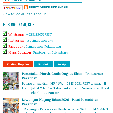
PRINTCORNER PEKANBARU
VIEW MY COMPLETE PROFILE
HUBUNGI KAMI, KLIK
WhatsApp
:
+6281350517537
Instagram
:
@printcornerpku
Facebook
:
Printcorner Pekanbaru
Maps Location
:
Printcorner Pekanbaru
Posting Populer
Produk
Arsip
Percetakan Murah, Gratis Ongkos Kirim - Printcorner
Pekanbaru
Pemesanan, klik : HP / WA : 0813 5051 7537 alamat : Jl.
Hang Jebat X No.1e Gobah Pekanbaru ( 5menit dari Pusat
kota Pekanbaru / Kantor...
Lowongan Magang Tahun 2026 - Pusat Percetakan
Pekanbaru
Magang di Percetakan Printcorner 2026 Info MAGANG