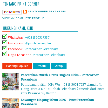
TENTANG PRINT CORNER
PRINTCORNER PEKANBARU
VIEW MY COMPLETE PROFILE
HUBUNGI KAMI, KLIK
WhatsApp
:
+6281350517537
Instagram
:
@printcornerpku
Facebook
:
Printcorner Pekanbaru
Maps Location
:
Printcorner Pekanbaru
Posting Populer
Produk
Arsip
Percetakan Murah, Gratis Ongkos Kirim - Printcorner
Pekanbaru
Pemesanan, klik : HP / WA : 0813 5051 7537 alamat : Jl.
Hang Jebat X No.1e Gobah Pekanbaru ( 5menit dari Pusat
kota Pekanbaru / Kantor...
Lowongan Magang Tahun 2026 - Pusat Percetakan
Pekanbaru