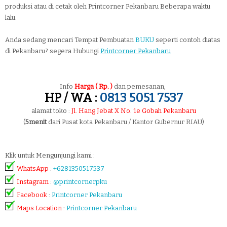
produksi atau di cetak oleh Printcorner Pekanbaru Beberapa waktu
lalu.
Anda sedang mencari Tempat Pembuatan
BUKU
seperti contoh diatas
di Pekanbaru? segera Hubungi
Printcorner Pekanbaru
Info
Harga ( Rp. )
dan pemesanan,
HP / WA :
0813 5051 7537
alamat toko :
Jl. Hang Jebat X No. 1e Gobah Pekanbaru
(
5menit
dari Pusat kota Pekanbaru / Kantor Gubernur RIAU)
Klik untuk Mengunjungi kami :
WhatsApp
:
+6281350517537
Instagram
:
@printcornerpku
Facebook
:
Printcorner Pekanbaru
Maps Location
:
Printcorner Pekanbaru