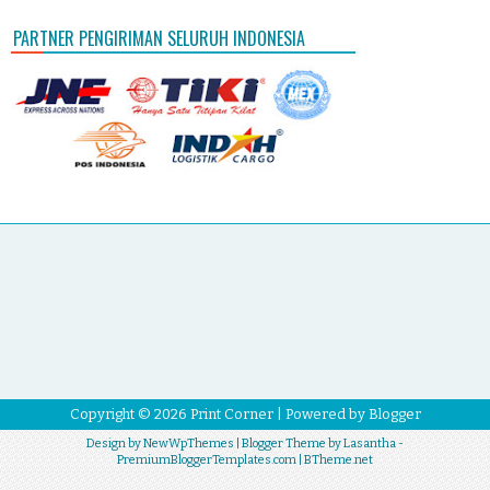
PARTNER PENGIRIMAN SELURUH INDONESIA
Copyright ©
2026
Print Corner
| Powered by
Blogger
Design by
NewWpThemes
| Blogger Theme by
Lasantha
-
PremiumBloggerTemplates.com
|
BTheme.net