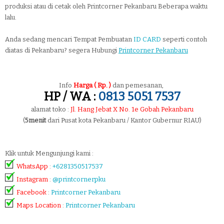
produksi atau di cetak oleh Printcorner Pekanbaru Beberapa waktu
lalu.
Anda sedang mencari Tempat Pembuatan
ID CARD
seperti contoh
diatas di Pekanbaru? segera Hubungi
Printcorner Pekanbaru
Info
Harga ( Rp. )
dan pemesanan,
HP / WA :
0813 5051 7537
alamat toko :
Jl. Hang Jebat X No. 1e Gobah Pekanbaru
(
5menit
dari Pusat kota Pekanbaru / Kantor Gubernur RIAU)
Klik untuk Mengunjungi kami :
WhatsApp
:
+6281350517537
Instagram
:
@printcornerpku
Facebook
:
Printcorner Pekanbaru
Maps Location
:
Printcorner Pekanbaru