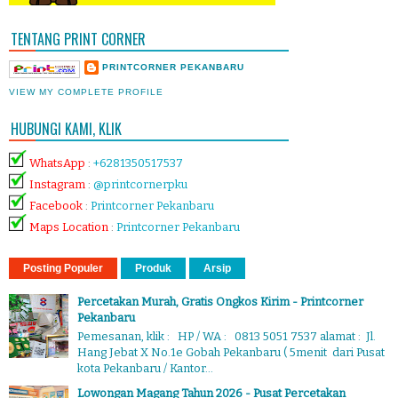
TENTANG PRINT CORNER
PRINTCORNER PEKANBARU
VIEW MY COMPLETE PROFILE
HUBUNGI KAMI, KLIK
WhatsApp
:
+6281350517537
Instagram
:
@printcornerpku
Facebook
:
Printcorner Pekanbaru
Maps Location
:
Printcorner Pekanbaru
Posting Populer
Produk
Arsip
Percetakan Murah, Gratis Ongkos Kirim - Printcorner
Pekanbaru
Pemesanan, klik : HP / WA : 0813 5051 7537 alamat : Jl.
Hang Jebat X No.1e Gobah Pekanbaru ( 5menit dari Pusat
kota Pekanbaru / Kantor...
Lowongan Magang Tahun 2026 - Pusat Percetakan