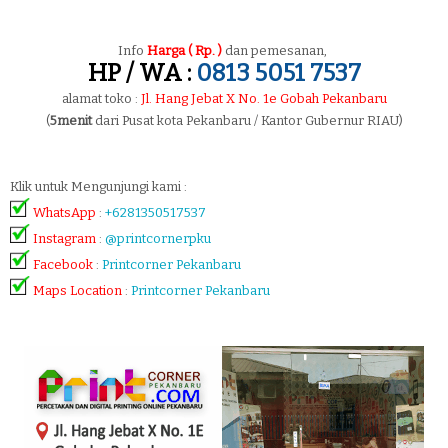
Info
Harga ( Rp. )
dan pemesanan,
HP / WA :
0813 5051 7537
alamat toko :
Jl. Hang Jebat X No. 1e Gobah Pekanbaru
(
5menit
dari Pusat kota Pekanbaru / Kantor Gubernur RIAU)
Klik untuk Mengunjungi kami :
WhatsApp
:
+6281350517537
Instagram
:
@printcornerpku
Facebook
:
Printcorner Pekanbaru
Maps Location
:
Printcorner Pekanbaru