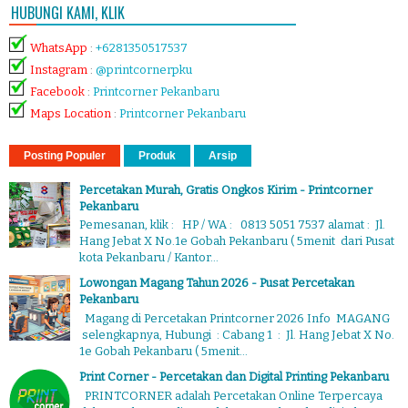
HUBUNGI KAMI, KLIK
WhatsApp
:
+6281350517537
Instagram
:
@printcornerpku
Facebook
:
Printcorner Pekanbaru
Maps Location
:
Printcorner Pekanbaru
Posting Populer
Produk
Arsip
Percetakan Murah, Gratis Ongkos Kirim - Printcorner
Pekanbaru
Pemesanan, klik : HP / WA : 0813 5051 7537 alamat : Jl.
Hang Jebat X No.1e Gobah Pekanbaru ( 5menit dari Pusat
kota Pekanbaru / Kantor...
Lowongan Magang Tahun 2026 - Pusat Percetakan
Pekanbaru
Magang di Percetakan Printcorner 2026 Info MAGANG
selengkapnya, Hubungi : Cabang 1 : Jl. Hang Jebat X No.
1e Gobah Pekanbaru ( 5menit...
Print Corner - Percetakan dan Digital Printing Pekanbaru
PRINTCORNER adalah Percetakan Online Terpercaya