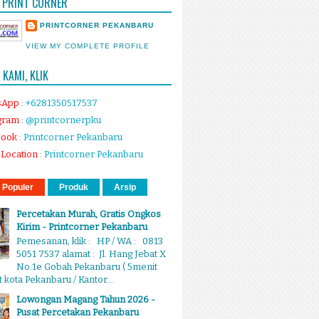
 PRINT CORNER
PRINTCORNER PEKANBARU
VIEW MY COMPLETE PROFILE
KAMI, KLIK
sApp
:
+6281350517537
gram
:
@printcornerpku
book
:
Printcorner Pekanbaru
Location
:
Printcorner Pekanbaru
 Populer
Produk
Arsip
Percetakan Murah, Gratis Ongkos
Kirim - Printcorner Pekanbaru
Pemesanan, klik : HP / WA : 0813
5051 7537 alamat : Jl. Hang Jebat X
No.1e Gobah Pekanbaru ( 5menit
 kota Pekanbaru / Kantor...
Lowongan Magang Tahun 2026 -
Pusat Percetakan Pekanbaru