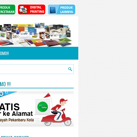
OMO!!
O !!!