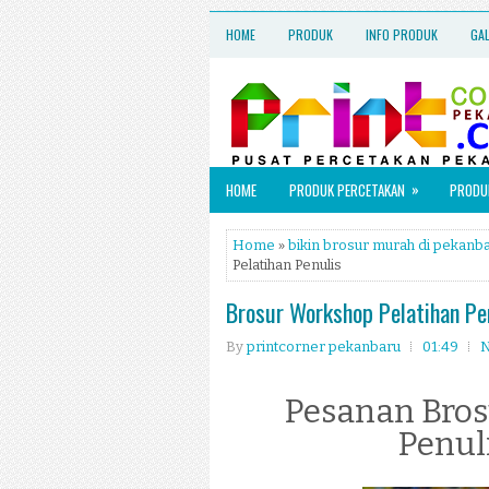
HOME
PRODUK
INFO PRODUK
GA
»
HOME
PRODUK PERCETAKAN
PRODUK
Home
»
bikin brosur murah di pekanb
Pelatihan Penulis
Brosur Workshop Pelatihan Pe
By
printcorner pekanbaru
01:49
N
Pesanan Bros
Penul