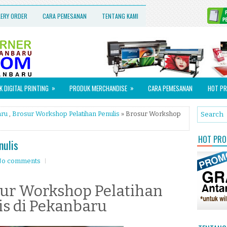
LERY ORDER
CARA PEMESANAN
TENTANG KAMI
»
»
 DIGITAL PRINTING
PRODUK MERCHANDISE
CARA PEMESANAN
HOT PR
aru
,
Brosur Workshop Pelatihan Penulis
» Brosur Workshop
HOT PROM
nulis
o comments
ur Workshop Pelatihan
is di Pekanbaru