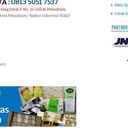
A :
0813 5051 7537
Bikin S
. Hang Jebat X No. 1e Gobah Pekanbaru
Cetak K
 kota Pekanbaru / Kantor Gubernur RIAU)
PARTNER
aru