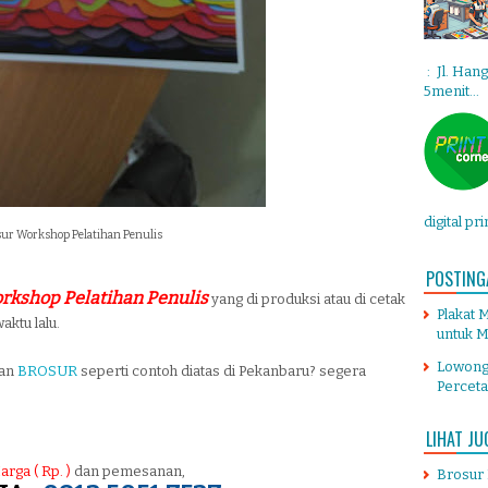
: Jl. Han
5menit...
digital pr
ur Workshop Pelatihan Penulis
POSTING
rkshop Pelatihan Penulis
yang di produksi atau di cetak
Plakat 
ktu lalu.
untuk M
Lowong
tan
BROSUR
seperti contoh diatas di Pekanbaru? segera
Percet
LIHAT JU
arga ( Rp. )
dan pemesanan,
Brosur