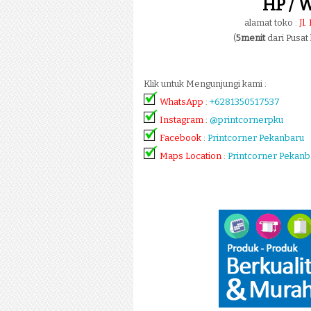
HP / W
alamat toko :
Jl
(
5menit
dari Pusat
Klik untuk Mengunjungi kami :
WhatsApp
:
+6281350517537
Instagram
:
@printcornerpku
Facebook
:
Printcorner Pekanbaru
Maps Location
:
Printcorner Pekanb