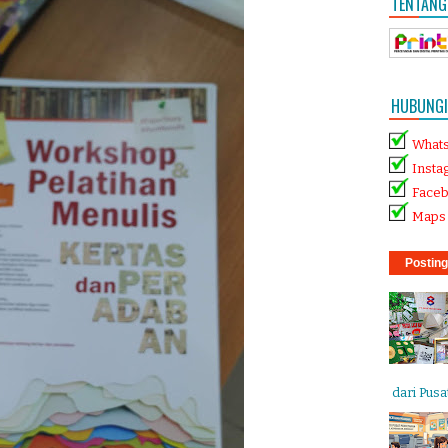
TENTANG
HUBUNGI 
What
Insta
Face
Maps 
Posting
dari Pusat