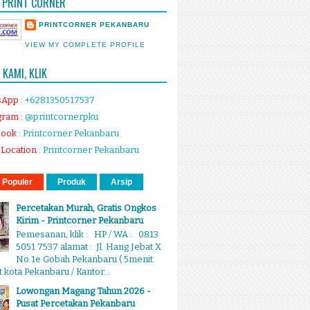
 PRINT CORNER
PRINTCORNER PEKANBARU
VIEW MY COMPLETE PROFILE
KAMI, KLIK
sApp
:
+6281350517537
gram
:
@printcornerpku
book
:
Printcorner Pekanbaru
Location
:
Printcorner Pekanbaru
 Populer
Produk
Arsip
Percetakan Murah, Gratis Ongkos
Kirim - Printcorner Pekanbaru
Pemesanan, klik : HP / WA : 0813
5051 7537 alamat : Jl. Hang Jebat X
No.1e Gobah Pekanbaru ( 5menit
 kota Pekanbaru / Kantor...
Lowongan Magang Tahun 2026 -
Pusat Percetakan Pekanbaru