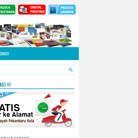
OMO!!
O !!!