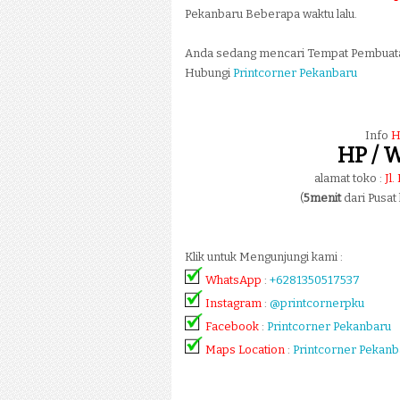
Pekanbaru Beberapa waktu lalu.
Anda sedang mencari Tempat Pembua
Hubungi
Printcorner Pekanbaru
Info
H
HP / W
alamat toko :
Jl
(
5menit
dari Pusat
Klik untuk Mengunjungi kami :
WhatsApp
:
+6281350517537
Instagram
:
@printcornerpku
Facebook
:
Printcorner Pekanbaru
Maps Location
:
Printcorner Pekanb