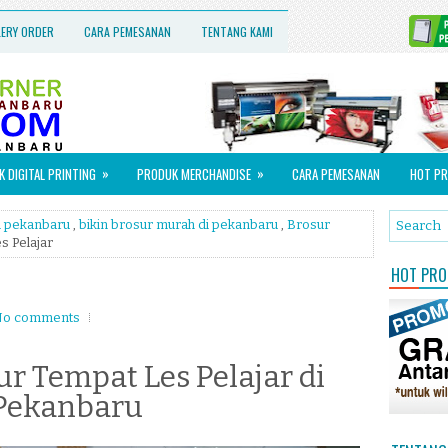
LERY ORDER
CARA PEMESANAN
TENTANG KAMI
»
»
 DIGITAL PRINTING
PRODUK MERCHANDISE
CARA PEMESANAN
HOT PR
di pekanbaru
,
bikin brosur murah di pekanbaru
,
Brosur
s Pelajar
HOT PROM
o comments
r Tempat Les Pelajar di
Pekanbaru