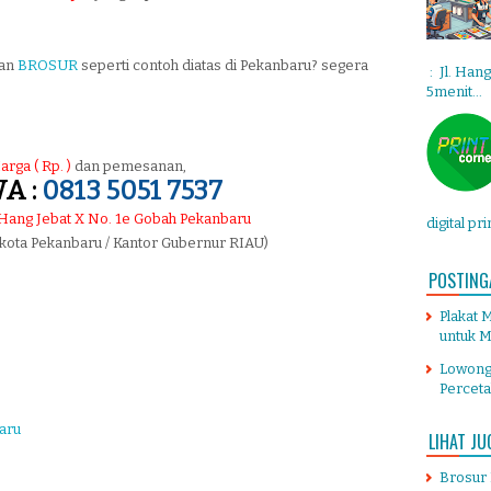
tan
BROSUR
seperti contoh diatas di Pekanbaru? segera
: Jl. Han
5menit...
arga ( Rp. )
dan pemesanan,
A :
0813 5051 7537
. Hang Jebat X No. 1e Gobah Pekanbaru
digital pr
 kota Pekanbaru / Kantor Gubernur RIAU)
POSTING
Plakat 
untuk M
Lowong
Percet
aru
LIHAT JU
Brosur