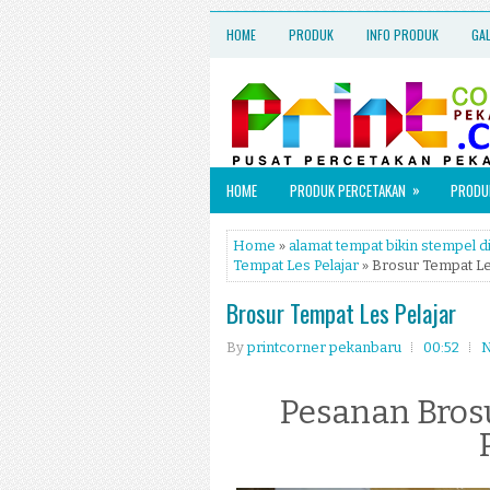
HOME
PRODUK
INFO PRODUK
GA
»
HOME
PRODUK PERCETAKAN
PRODUK
Home
»
alamat tempat bikin stempel 
Tempat Les Pelajar
» Brosur Tempat Le
Brosur Tempat Les Pelajar
By
printcorner pekanbaru
00:52
N
Pesanan Brosu