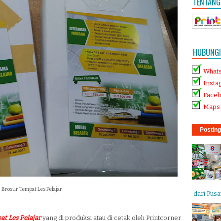
TENTANG
HUBUNGI 
What
Insta
Face
Maps 
Posting
Brosur Tempat Les Pelajar
dari Pusat
at Les Pelajar
yang di produksi atau di cetak oleh Printcorner