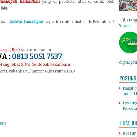
Imsakiyah Ramadhan
yang di produksi atau di cetak oleh
lalu.
: Jl. Han
uatan
Jadwal Imsakiyah
seperti contoh diatas di Pekanbaru?
5menit...
arga ( Rp. )
dan pemesanan,
A :
0813 5051 7537
digital pr
. Hang Jebat X No. 1e Gobah Pekanbaru
 kota Pekanbaru / Kantor Gubernur RIAU)
POSTING
Plakat 
untuk M
Lowong
Percet
LIHAT JU
aru
Brosur