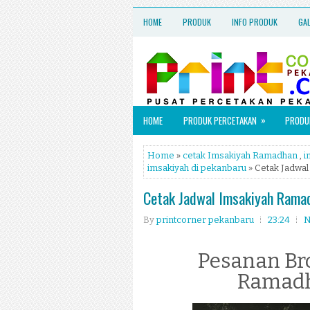
HOME
PRODUK
INFO PRODUK
GA
»
HOME
PRODUK PERCETAKAN
PRODUK
Home
»
cetak Imsakiyah Ramadhan
,
i
imsakiyah di pekanbaru
» Cetak Jadwa
Cetak Jadwal Imsakiyah Rama
By
printcorner pekanbaru
23:24
N
Pesanan Br
Ramadh