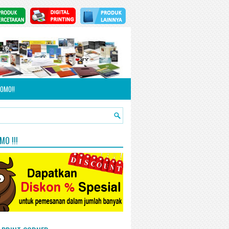
OMO!!
O !!!