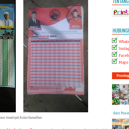
TENTANG
HUBUNGI 
What
Insta
Face
Maps 
Posting
dari Pusat
osur Imsakiyah Bulan Ramadhan