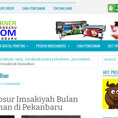
LERY ORDER
CARA PEMESANAN
TENTANG KAMI
»
»
 DIGITAL PRINTING
PRODUK MERCHANDISE
CARA PEMESANAN
HOT PR
msakiyah caleg
,
imsakiyah puasa pekanbaru
,
percetakan
l Imsakiyah Ramadhan
HOT PROM
dhan
o comments
osur Imsakiyah Bulan
an di Pekanbaru