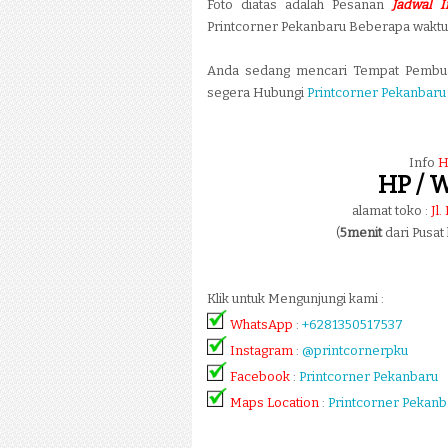
Foto diatas adalah Pesanan
Jadwal 
Printcorner Pekanbaru Beberapa waktu 
Anda sedang mencari Tempat Pemb
segera Hubungi
Printcorner Pekanbaru
Info
H
HP / W
alamat toko :
Jl
(
5menit
dari Pusat
Klik untuk Mengunjungi kami :
WhatsApp
:
+6281350517537
Instagram
:
@printcornerpku
Facebook
:
Printcorner Pekanbaru
Maps Location
:
Printcorner Pekanb