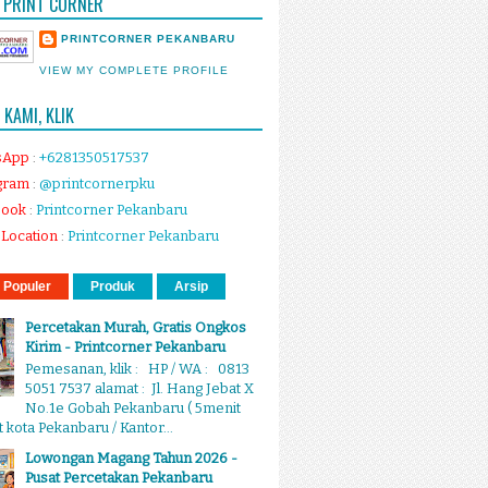
 PRINT CORNER
PRINTCORNER PEKANBARU
VIEW MY COMPLETE PROFILE
KAMI, KLIK
sApp
:
+6281350517537
gram
:
@printcornerpku
book
:
Printcorner Pekanbaru
Location
:
Printcorner Pekanbaru
 Populer
Produk
Arsip
Percetakan Murah, Gratis Ongkos
Kirim - Printcorner Pekanbaru
Pemesanan, klik : HP / WA : 0813
5051 7537 alamat : Jl. Hang Jebat X
No.1e Gobah Pekanbaru ( 5menit
 kota Pekanbaru / Kantor...
Lowongan Magang Tahun 2026 -
Pusat Percetakan Pekanbaru