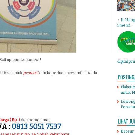
: Jl. Han
5menit...
Roll up banner jumbo!!
digital pr
! bisa untuk
promosi
dan keperluan presentasi Anda.
POSTING
Plakat 
untuk M
Lowong
Percet
arga ( Rp. )
dan pemesanan,
LIHAT JU
A :
0813 5051 7537
Brosur
. Hang Jebat X No. 1e Gobah Pekanbaru