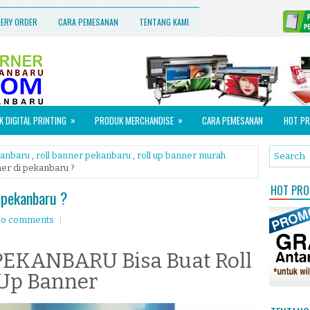
LERY ORDER
CARA PEMESANAN
TENTANG KAMI
»
»
 DIGITAL PRINTING
PRODUK MERCHANDISE
CARA PEMESANAN
HOT PR
kanbaru
,
roll banner pekanbaru
,
roll up banner murah
ner di pekanbaru ?
HOT PROM
i pekanbaru ?
o comments
EKANBARU Bisa Buat Roll
Up Banner