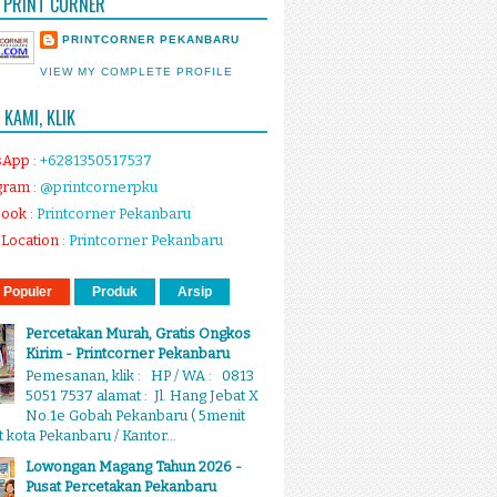
 PRINT CORNER
PRINTCORNER PEKANBARU
VIEW MY COMPLETE PROFILE
KAMI, KLIK
sApp
:
+6281350517537
gram
:
@printcornerpku
book
:
Printcorner Pekanbaru
Location
:
Printcorner Pekanbaru
 Populer
Produk
Arsip
Percetakan Murah, Gratis Ongkos
Kirim - Printcorner Pekanbaru
Pemesanan, klik : HP / WA : 0813
5051 7537 alamat : Jl. Hang Jebat X
No.1e Gobah Pekanbaru ( 5menit
 kota Pekanbaru / Kantor...
Lowongan Magang Tahun 2026 -
Pusat Percetakan Pekanbaru