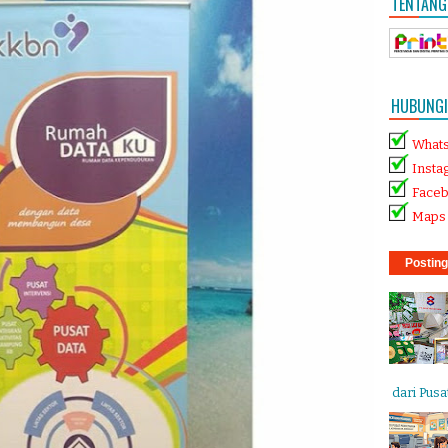
TENTANG
HUBUNGI 
What
Insta
Face
Maps 
Posting
dari Pusat