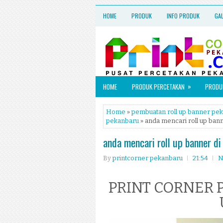
HOME
PRODUK
INFO PRODUK
GA
»
HOME
PRODUK PERCETAKAN
PRODUK
Home
»
pembuatan roll up banner pe
pekanbaru
» anda mencari roll up ban
anda mencari roll up banner d
By
printcorner pekanbaru
21:54
N
PRINT CORNER P