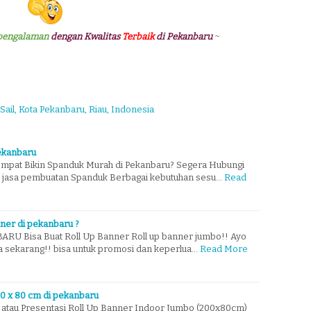
pengalaman
dengan Kwalitas
Terbaik
di Pekanbaru
~
 Sail, Kota Pekanbaru, Riau, Indonesia
ekanbaru
mpat Bikin Spanduk Murah di Pekanbaru? Segera Hubungi
 jasa pembuatan Spanduk Berbagai kebutuhan sesu…
Read
nner di pekanbaru ?
 Bisa Buat Roll Up Banner Roll up banner jumbo!! Ayo
a sekarang!! bisa untuk promosi dan keperlua…
Read More
0 x 80 cm di pekanbaru
 atau Presentasi Roll Up Banner Indoor Jumbo (200x80cm)