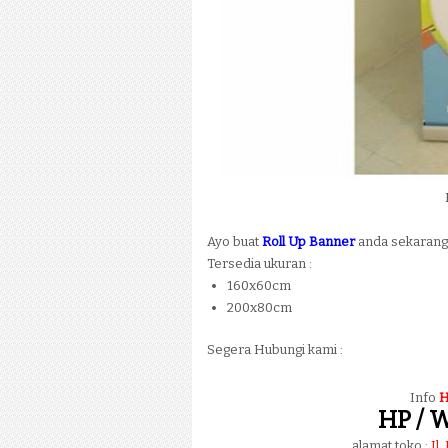
Ayo buat
Roll Up Banner
anda sekarang!
Tersedia ukuran :
160x60cm
200x80cm
Segera Hubungi kami :
Info
H
HP / W
alamat toko :
Jl