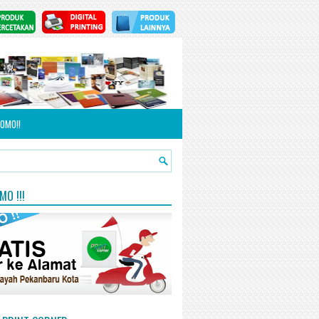
OMO!!
O !!!