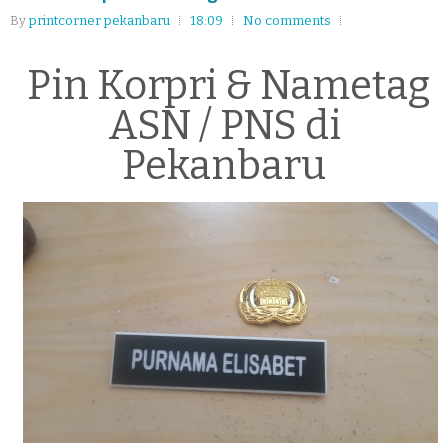
By
printcorner pekanbaru
18:09
No comments
Pin Korpri & Nametag
ASN / PNS di
Pekanbaru