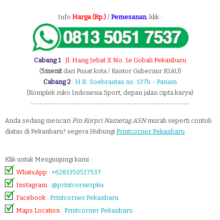
Info
Harga (Rp.)
/
Pemesanan
, klik :
Cabang 1
:
Jl. Hang Jebat X No. 1e Gobah Pekanbaru
(
5menit
dari Pusat kota / Kantor Gubernur RIAU)
Cabang 2
:
H.R. Soebrantas no. 137b - Panam
(Komplek ruko Indonesia Sport, depan jalan cipta karya)
------------------------------------------------------
Anda sedang mencari
Pin Korpri Nametag ASN
murah
seperti contoh
diatas di Pekanbaru? segera Hubungi
Printcorner Pekanbaru
Klik untuk Mengunjungi kami :
WhatsApp
:
+6281350517537
Instagram
:
@printcornerpku
Facebook
:
Printcorner Pekanbaru
Maps Location
:
Printcorner Pekanbaru