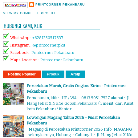
PRINTCORNER PEKANBARU
VIEW MY COMPLETE PROFILE
HUBUNGI KAMI, KLIK
WhatsApp
:
+6281350517537
Instagram
:
@printcornerpku
Facebook
:
Printcorner Pekanbaru
Maps Location
:
Printcorner Pekanbaru
Posting Populer
Produk
Arsip
Percetakan Murah, Gratis Ongkos Kirim - Printcorner
Pekanbaru
Pemesanan, klik : HP / WA : 0813 5051 7537 alamat : Jl.
Hang Jebat X No.1e Gobah Pekanbaru ( 5menit dari Pusat
kota Pekanbaru / Kantor...
Lowongan Magang Tahun 2026 - Pusat Percetakan
Pekanbaru
Magang di Percetakan Printcorner 2026 Info MAGANG
selengkapnya, Hubungi : Cabang 1 : Jl. Hang Jebat X No.