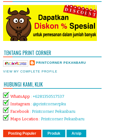
TENTANG PRINT CORNER
PRINTCORNER PEKANBARU
VIEW MY COMPLETE PROFILE
HUBUNGI KAMI, KLIK
WhatsApp
:
+6281350517537
Instagram
:
@printcornerpku
Facebook
:
Printcorner Pekanbaru
Maps Location
:
Printcorner Pekanbaru
Posting Populer
Produk
Arsip